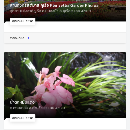
ลานทุ่งคริสต์มาส ภูเรือ Poinsettia Garden Phurua
อุทยานแห่งชาติภูเรือ ต.หนองบัว อ.ภูเรือ จ.เลย 42160
อุทยานแห่งชาติ
รายละเอียด
น้ำตกหมันแดง
ต.กกสะทอน อ.ด่านซ้าย จ.เลย 42120
อุทยานแห่งชาติ