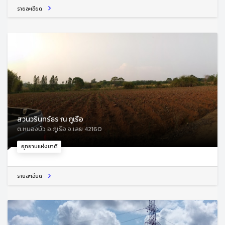
รายละเอียด
สวนวรินทร์ธร ณ ภูเรือ
ต.หนองบัว อ.ภูเรือ จ.เลย 42160
อุทยานแห่งชาติ
รายละเอียด