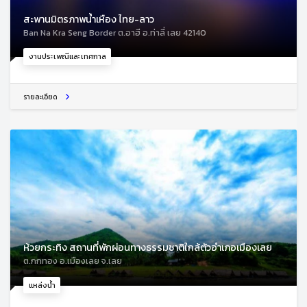
สะพานมิตรภาพน้ำเหือง ไทย-ลาว
Ban Na Kra Seng Border ต.อาฮี อ.ท่าลี่ เลย 42140
งานประเพณีและเทศกาล
รายละเอียด
ห้วยกระทิง สถานที่พักผ่อนทางธรรมชาติใกล้ตัวอำเภอเมืองเลย
ต.กกทอง อ.เมืองเลย จ.เลย
แหล่งน้ำ