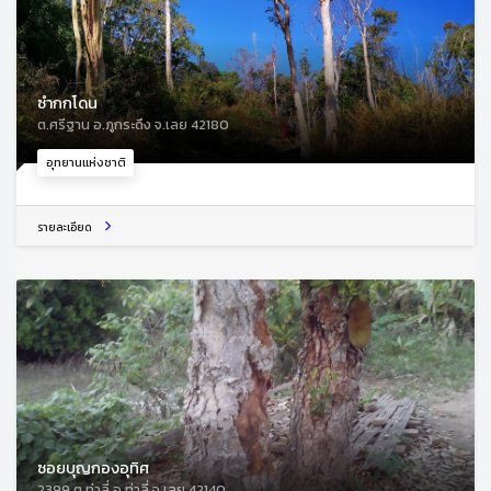
ซำกกโดน
ต.ศรีฐาน อ.ภูกระดึง จ.เลย 42180
อุทยานแห่งชาติ
รายละเอียด
ซอยบุญกองอุทิศ
2399 ต.ท่าลี่ อ.ท่าลี่ จ.เลย 42140