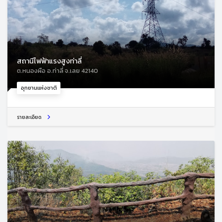
สถานีไฟฟ้าแรงสูงท่าลี่
ต.หนองผือ อ.ท่าลี่ จ.เลย 42140
อุทยานแห่งชาติ
รายละเอียด