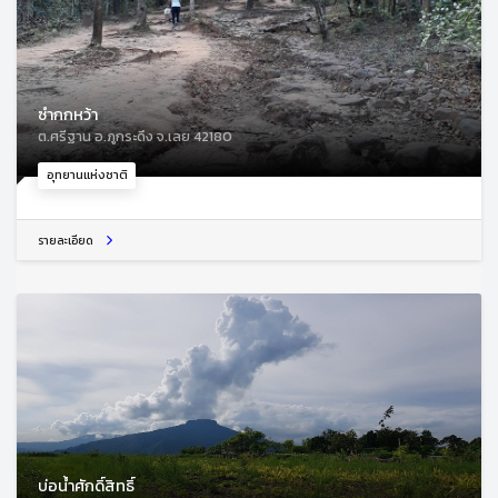
ซำกกหว้า
ต.ศรีฐาน อ.ภูกระดึง จ.เลย 42180
อุทยานแห่งชาติ
รายละเอียด
บ่อน้ำศักดิ์สิทธิ์