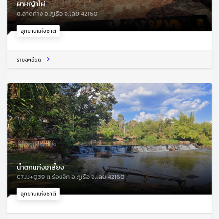
ผาหญ้าไผ่
ต.ลาดค่าง อ.ภูเรือ จ.เลย 42160
อุทยานแห่งชาติ
รายละเอียด
น้ำตกแก่งเกลี้ยง
C7JJ+Q39 ต.ร่องจิก อ.ภูเรือ จ.เลย 42160
อุทยานแห่งชาติ