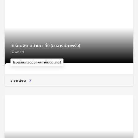
ที่เรียนพิเศษบ้านตาอึ่ง (อาจารย์สะพรั่ง)
(Owner)
โรงเรียนกวดวิชา+สถาบันติวเตอร์
รายละเอียด