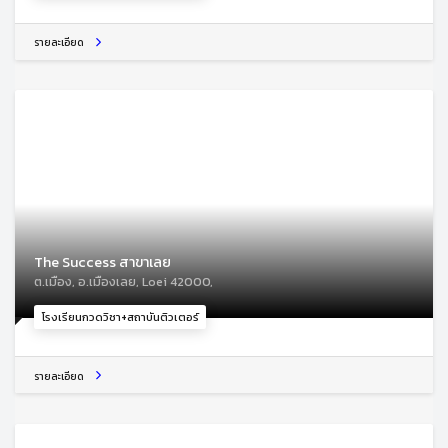
รายละเอียด
The Success สาขาเลย
ต.เมือง, อ.เมืองเลย, Loei 42000,
โรงเรียนกวดวิชา+สถาบันติวเตอร์
รายละเอียด