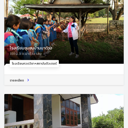
โรงเรียนชุมชนบ้านนาด้วง
331 ม.3 ต.นาด้วง เลย
โรงเรียนกวดวิชา+สถาบันติวเตอร์
รายละเอียด