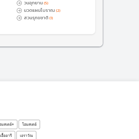
วนอุทยาน
(5)
นวดแผนโบราณ
(2)
สวนรุกขชาติ
(1)
ฮมสเตย์+
โฮมสเตย์
เอื้ออารี
เอราวัณ