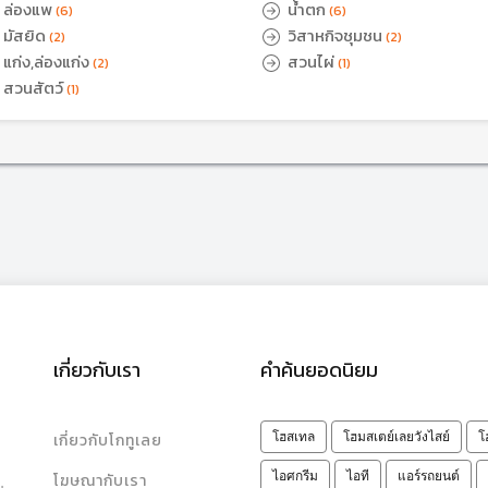
ล่องแพ
น้ำตก
(6)
(6)
มัสยิด
วิสาหกิจชุมชน
(2)
(2)
แก่ง,ล่องแก่ง
สวนไผ่
(2)
(1)
สวนสัตว์
(1)
เกี่ยวกับเรา
คำค้นยอดนิยม
เกี่ยวกับโกทูเลย
โฮสเทล
โฮมสเตย์เลยวังไสย์
โ
ไอศกรีม
ไอที
แอร์รถยนต์
โฆษณากับเรา