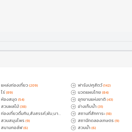
แหล่งท่องเที่ยว
ฟาร์มปศุสัตว์
(209)
(142)
ไร่
นวดแผนไทย
(89)
(84)
ห้องสมุด
อุทยานแห่งชาติ
(54)
(43)
สวนผลไม้
อ่างเก็บน้ำ
(38)
(31)
ท่องเที่ยวดื่มกิน,สังสรรค์,ผับ,บาร์
สถานที่สักการะ
(18)
สวนสมุนไพร
สถานีทดลองเกษตร
)
(9)
(9)
สนามกอล์ฟ
สวนน้ำ
(6)
(6)