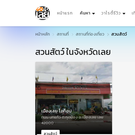
(current)
หน้าแรก
ค้นหา
วาไรตี้รีวิว
เ
หน้าหลัก
สถานที่
สถานที่ท่องเที่ยว
สวนสัตว์
สวนสัตว์ ในจังหวัดเลย
เมืองเลย โอท็อป
ถนน นกแก้ว ต.กุดป่อง อ.เมืองเลย เลย
42000
สวนสัตว์