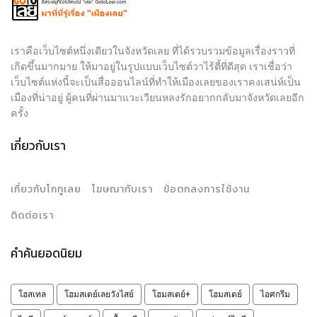
เราคือเว็บไซต์หนึ่งเดียวในจังหวัดเลย ที่ได้รวบรวมข้อมูลเรื่องราวที่
เกิดขึ้นมากมาย ให้มาอยู่ในรูปแบบเว็บไซต์วาไร้ตี้ที่ดีสุด เราเชื่อว่า
เว็บไซต์แห่งนี้จะเป็นสื่อออนไลน์ที่ทำให้เมืองเลยของเราคงเสน่ห์เป็น
เมืองที่น่าอยู่ ผู้คนที่ผ่านมาแวะเวียนหลงรักอยากกลับมาจังหวัดเลยอีก
ครั้ง
เกี่ยวกับเรา
เกี่ยวกับโกทูเลย
โฆษณากับเรา
ข้อตกลงการใช้งาน
ติดต่อเรา
คำค้นยอดนิยม
โฮสเทล
โฮมสเตย์เลยวังไสย์
โฮมสเตย์+
โฮมสเตย์
ไอศกรีม