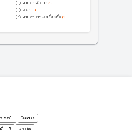
งานการศึกษา
(5)
สปา
(3)
งานอาหาร-เครื่องดื่ม
(1)
ฮมสเตย์+
โฮมสเตย์
เอื้ออารี
เอราวัณ