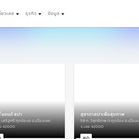
ที่ยวเลย
ธุรกิจ
ข้อมูล
ี้ แอนด์ สปา
สุชาดาสปาเพื่อสุขภาพ
 เสริฐศรี กุดป่องอ อ.เมืองเลย
59 ถ. วิสุทธิเทพ ต.กุดป่อง อ.เมือง
ลย 42000
จ.เลย 42000
า
สปา