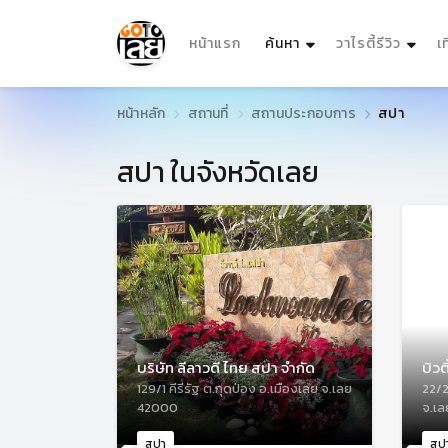
(current)
หน้าแรก
ค้นหา
วาไรตี้รีวิว
เ
หน้าหลัก
สถานที่
สถานประกอบการ
สปา
สปา ในจังหวัดเลย
บริษัท ลีลาวดี ไทย สปา จำกัด
บิวต
129/1 คีรีรัฐ ต.กุดป่อง อ.เมืองเลย จ.เลย
22/2
42000
จ.เ
สปา
สป