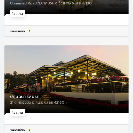
Unnamed Road ต.ปากปวน อ.วังสะพุง จ.เลย 42130
โฮสเทล
รายละเอียด
ปทุม วนา รีสอร์ท
21 ต.หนองบัว อ.ภูเรือ จ.เลย 42160
โฮสเทล
รายละเอียด