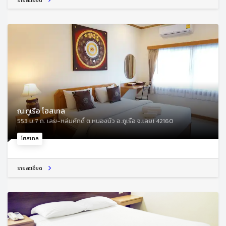
รายละเอียด
ณ ภูเรือ โฮสเทล
553 ม.7 ถ. เลย-หล่มศักดิ์ ต.หนองบัว อ.ภูเรือ จ.เลยi 42160
โฮสเทล
รายละเอียด