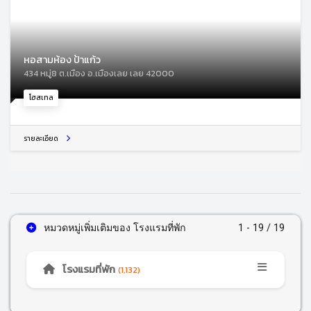
หอสามห้อง ป้าแก้ว
434 หมู่8 ต.เมือง อ.เมืองเลย เลย 42000
โฮสเทล
รายละเอียด
หมวดหมู่เพิ่มเติมของ โรงแรมที่พัก
1 - 19 / 19
โรงแรมที่พัก
(1,132)