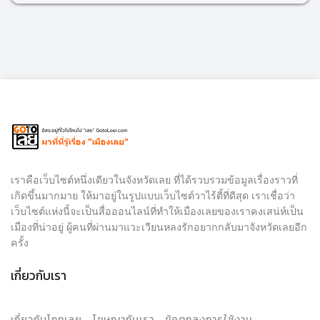
เราคือเว็บไซต์หนึ่งเดียวในจังหวัดเลย ที่ได้รวบรวมข้อมูลเรื่องราวที่
เกิดขึ้นมากมาย ให้มาอยู่ในรูปแบบเว็บไซต์วาไร้ตี้ที่ดีสุด เราเชื่อว่า
เว็บไซต์แห่งนี้จะเป็นสื่อออนไลน์ที่ทำให้เมืองเลยของเราคงเสน่ห์เป็น
เมืองที่น่าอยู่ ผู้คนที่ผ่านมาแวะเวียนหลงรักอยากกลับมาจังหวัดเลยอีก
ครั้ง
เกี่ยวกับเรา
เกี่ยวกับโกทูเลย
โฆษณากับเรา
ข้อตกลงการใช้งาน