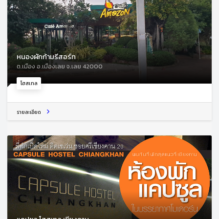
หนองผักก้ามรีสอร์ท
ต.เมือง อ.เมืองเลย จ.เลย 42000
โฮสเทล
รายละเอียด