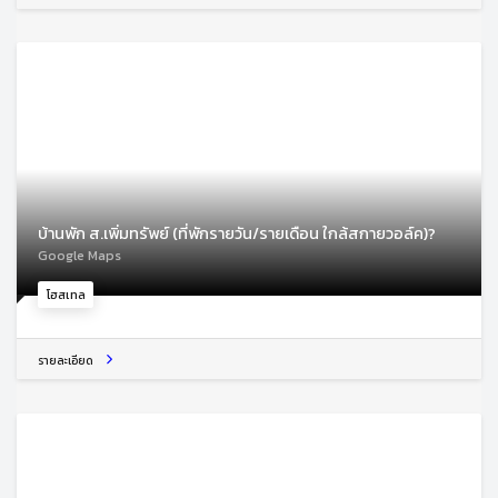
บ้านพัก ส.เพิ่มทรัพย์ (ที่พักรายวัน/รายเดือน ใกล้สกายวอล์ค)?
Google Maps
โฮสเทล
รายละเอียด