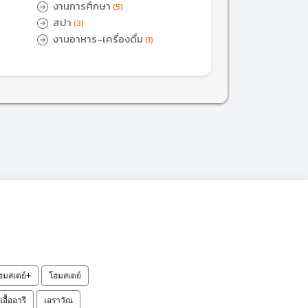
งานการศึกษา
(5)
สปา
(3)
งานอาหาร-เครื่องดื่ม
(1)
ฮมสเตย์+
โฮมสเตย์
เอื้ออารี
เอราวัณ