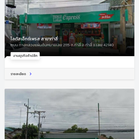
โลตัสเอ็กซ์เพรส สาขาท่าลี่
ถนน ทางหลวงแผ่นดินหมายเลข 2115 ต.ท่าลี่ อ.ท่าลี่ จ.เลย 42140
งานธุรกิจค้าปลีก
รายละเอียด