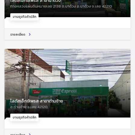
โลตัสเอ็กซ์เพรส สาขานาด้วง
ทางหลวงแผ่นดินหมายเลข 2138 ต.นาด้วง อ.นาด้วง จ.เลย 42210
งานธุรกิจค้าปลีก
รายละเอียด
โลตัสเอ็กซ์เพรส สาขาด่านซ้าย
อ.ด่านซ้าย จ.เลย 42120,
งานธุรกิจค้าปลีก