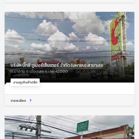
บริษัท บิ๊กซี ซูเปอร์เซ็นเตอร์ จำกัด (มหาชน) สาขาเลย
ต.นาอาน อ.เมืองเลย จ.เลย 42000
งานธุรกิจค้าปลีก
รายละเอียด