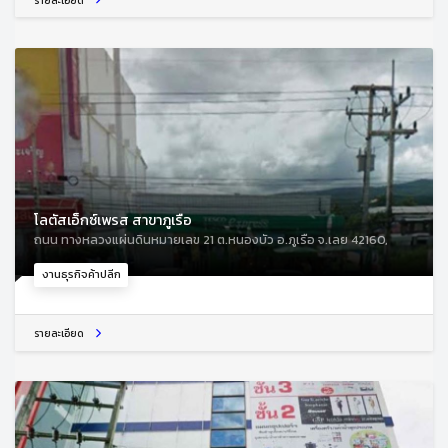
รายละเอียด
โลตัสเอ็กซ์เพรส สาขาภูเรือ
ถนน ทางหลวงแผ่นดินหมายเลข 21 ต.หนองบัว อ.ภูเรือ จ.เลย 42160,
งานธุรกิจค้าปลีก
รายละเอียด