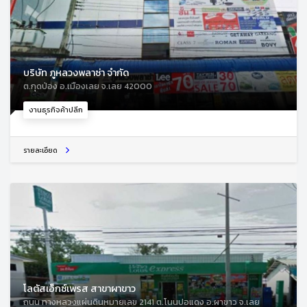
บริษัท ภูหลวงพลาซ่า จำกัด
ต.กุดป่อง อ.เมืองเลย จ.เลย 42000
งานธุรกิจค้าปลีก
รายละเอียด
โลตัสเอ็กซ์เพรส สาขาผาขาว
ถนน ทางหลวงแผ่นดินหมายเลข 2141 ต.โนนปอแดง อ.ผาขาว จ.เลย