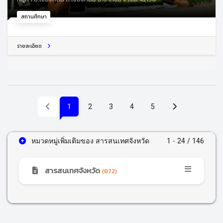
สถานศึกษา
รายละเอียด
(current)
1
2
3
4
5
หมวดหมู่เพิ่มเติมของ สารสนเทศจังหวัด
1 - 24 / 146
สารสนเทศจังหวัด
(872)