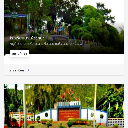
โรงเรียนนาแห้ววิทยา
หมู่ที่ 5 บ.นาแห้ว ต.นาแห้ว อ.นาแห้ว จ.เลย 42170
สถานศึกษา
รายละเอียด