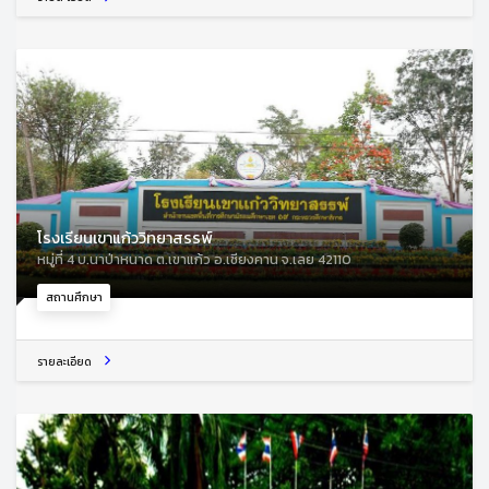
โรงเรียนเขาแก้ววิทยาสรรพ์
หมู่ที่ 4 บ.นาป่าหนาด ต.เขาแก้ว อ.เชียงคาน จ.เลย 42110
สถานศึกษา
รายละเอียด