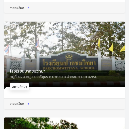
รายละเอียด
โรงเรียนปากชมวิทยา
หมู่ที่ 46 บ.หมู่ 3 บ.ศรีภูธร ต.ปากชม อ.ปากชม จ.เลย 42150
สถานศึกษา
รายละเอียด