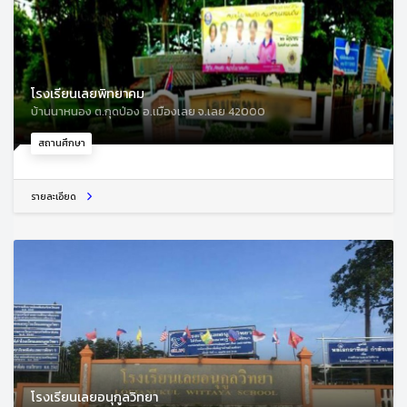
โรงเรียนเลยพิทยาคม
บ้านนาหนอง ต.กุดป่อง อ.เมืองเลย จ.เลย 42000
สถานศึกษา
รายละเอียด
โรงเรียนเลยอนุกูลวิทยา