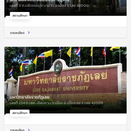
เลขที่ 11 ถ.มลิวรรณ ต.นาอาน อ.เมือง จ.เลย 42000
สถานศึกษา
รายละเอียด
มหาวิทยาลัยราชภัฏเลย
เลขที่ 234 ถ.เลย-เชียงคาน ต.เมือง อ.เมืองเลย จ.เลย 42000
สถานศึกษา
รายละเอียด