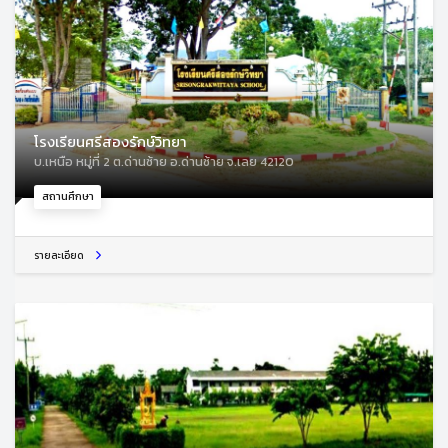
โรงเรียนศรีสองรักษ์วิทยา
บ.เหนือ หมู่ที่ 2 ต.ด่านซ้าย อ.ด่านซ้าย จ.เลย 42120
สถานศึกษา
รายละเอียด