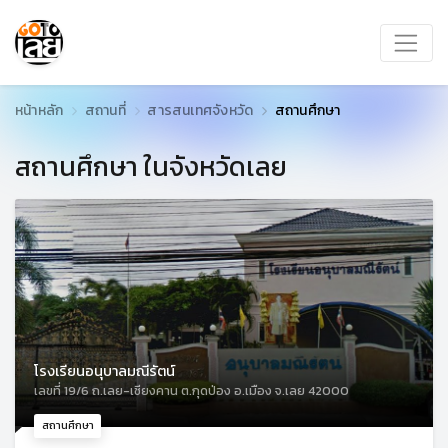
หน้าหลัก
สถานที่
สารสนเทศจังหวัด
สถานศึกษา
สถานศึกษา ในจังหวัดเลย
โรงเรียนอนุบาลมณีรัตน์
เลขที่ 19/6 ถ.เลย-เชียงคาน ต.กุดป่อง อ.เมือง จ.เลย 42000
สถานศึกษา