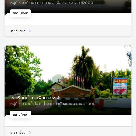
หมู่ที่ 4 บ.ฟากนา ต.นาอาน อ.เมืองเลย จ.เลย 42000
สถานศึกษา
รายละเอียด
โรงเรียนน้ำสวยพิทยาสรรพ์
หมู่ที่ 3 บ.นาน้ำมัน ต.น้ำสวย อ.เมืองเลย จ.เลย 42000
สถานศึกษา
รายละเอียด