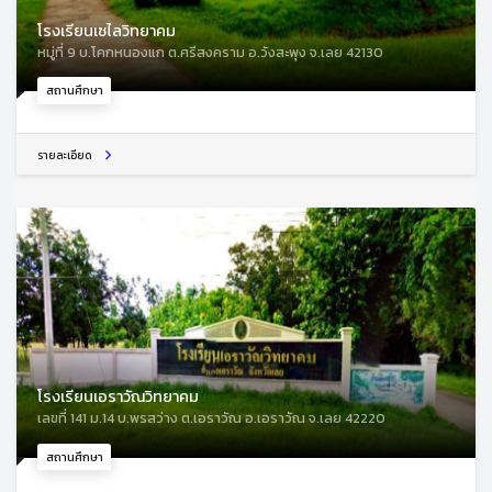
โรงเรียนเซไลวิทยาคม
หมู่ที่ 9 บ.โคกหนองแก ต.ศรีสงคราม อ.วังสะพุง จ.เลย 42130
สถานศึกษา
รายละเอียด
โรงเรียนเอราวัณวิทยาคม
เลขที่ 141 ม.14 บ.พรสว่าง ต.เอราวัณ อ.เอราวัณ จ.เลย 42220
สถานศึกษา