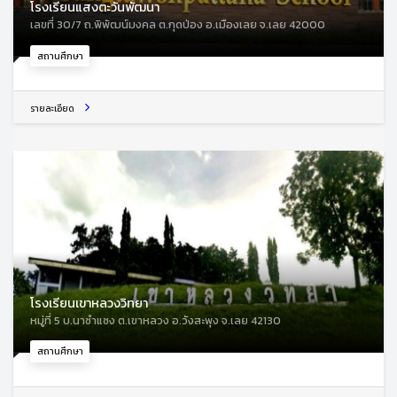
โรงเรียนแสงตะวันพัฒนา
เลขที่ 30/7 ถ.พิพัฒน์มงคล ต.กุดป่อง อ.เมืองเลย จ.เลย 42000
สถานศึกษา
รายละเอียด
โรงเรียนเขาหลวงวิทยา
หมู่ที่ 5 บ.นาซำแซง ต.เขาหลวง อ.วังสะพุง จ.เลย 42130
สถานศึกษา