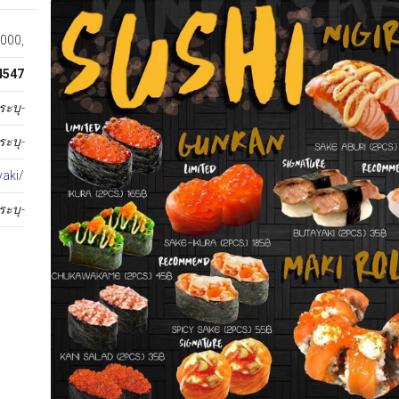
2000,
4547
ระบุ-
ระบุ-
aki/
ระบุ-