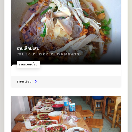
ร้านเล็กมีเส้น
79 ม.3 ต.นาแห้ว อ อ.นาแห้ว จ.เลย 42170
ร้านก๋วยเตี๋ยว
รายละเอียด