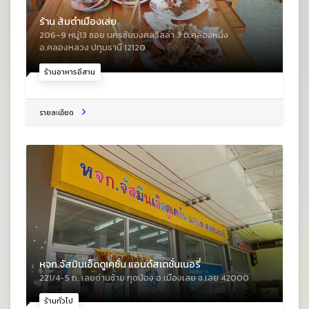
ร้าน ส้มตำเมืองเลย
206-9 หมู่13 ซอย นครชัยมงคลวิลล่า 3 ต.คลองหนึ่ง
อ.คลองหลวง ปทุมธานี 12120
ร้านอาหารอีสาน
รายละเอียด
หจก.จัสมินเอ็ดดูเคชั่น แอนด์สเตชั่นเนอรี่
221/4-5 ถ. เลยด่านซ้าย กุดป่อง อ.เมืองเลย จ.เลย 42000
ร้านทั่วไป