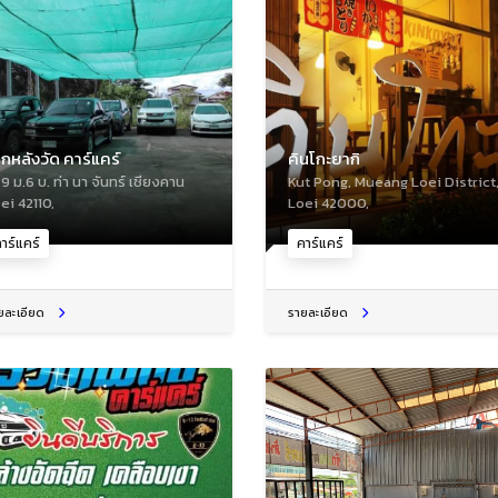
็กหลังวัด คาร์แคร์
คินโกะยากิ
9 ม.6 บ. ท่า นา จันทร์ เชียงคาน
Kut Pong, Mueang Loei District
ei 42110,
Loei 42000,
าร์แคร์
คาร์แคร์
ยละเอียด
รายละเอียด