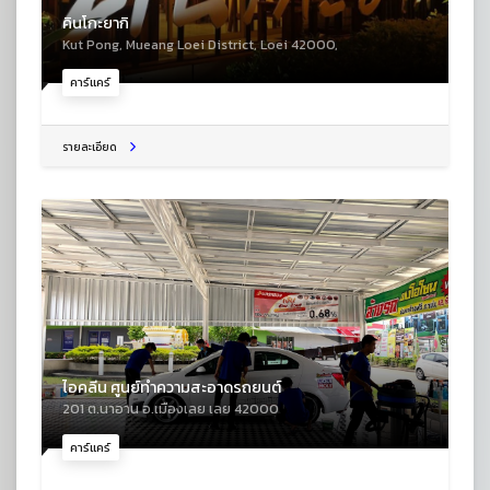
คินโกะยากิ
Kut Pong, Mueang Loei District, Loei 42000,
คาร์แคร์
รายละเอียด
ไอคลีน ศูนย์ทำความสะอาดรถยนต์
201 ต.นาอาน อ.เมืองเลย เลย 42000
คาร์แคร์