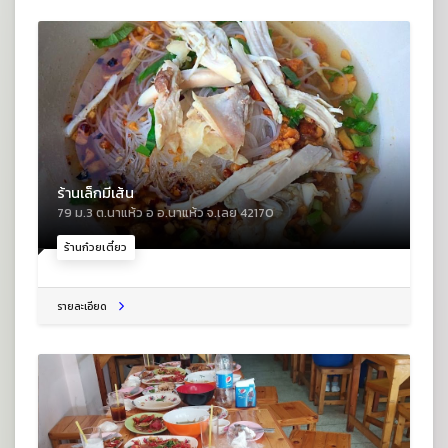
ร้านเล็กมีเส้น
79 ม.3 ต.นาแห้ว อ อ.นาแห้ว จ.เลย 42170
ร้านก๋วยเตี๋ยว
รายละเอียด