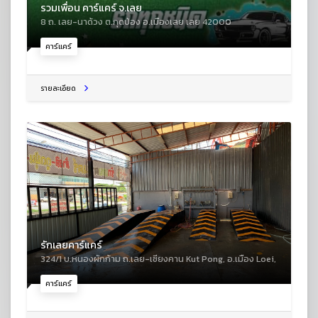
รวมเพื่อน คาร์แคร์ จ.เลย
8 ถ. เลย-นาด้วง ต.กุดป่อง อ.เมืองเลย เลย 42000
คาร์แคร์
รายละเอียด
รักเลยคาร์แคร์
324/1 บ.หนองผักก้าม ถ.เลย-เชียงคาน Kut Pong, อ.เมือง Loei,
คาร์แคร์