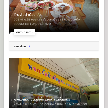
ร้าน ส้มตำเมืองเลย
206-9 หมู่13 ซอย นครชัยมงคลวิลล่า 3 ต.คลองหนึ่ง
อ.คลองหลวง ปทุมธานี 12120
ร้านอาหารอีสาน
รายละเอียด
หจก.จัสมินเอ็ดดูเคชั่น แอนด์สเตชั่นเนอรี่
221/4-5 ถ. เลยด่านซ้าย กุดป่อง อ.เมืองเลย จ.เลย 42000