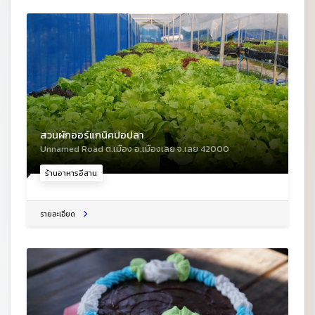
สวนผักออร์แกนิคปอปลา
Unnamed Road ต.เมือง อ.เมืองเลย จ.เลย 42000
ร้านอาหารอีสาน
รายละเอียด