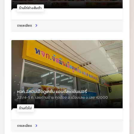
ร้านไก่ย่างส้มตำ
รายละเอียด
หจก.จัสมินเอ็ดดูเคชั่น แอนด์สเตชั่นเนอรี่
221/4-5 ถ. เลยด่านซ้าย กุดป่อง อ.เมืองเลย จ.เลย 42000
ร้านทั่วไป
รายละเอียด