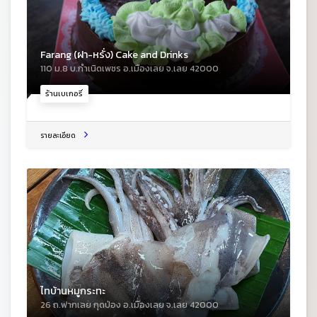
Farang (ฝา-หรั่ง) Cake and Drinks
110 ม.8 บ.กำเนิดเพชร อ.เมืองเลย จ.เลย 42000
ร้านเบเกอรี่
รายละเอียด
ไทบ้านหมูกระทะ
26 ถ.ฟากเลย กุดป่อง อ.เมืองเลย จ.เลย 42000