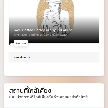
เพลิน Coffee Library Art By เอิ้น พิยะดา
111/1 ถ.เลย-ด่านซ้าย ต.เมือง อ.เมือง จ.เลย
ร้านกาแฟ
รายละเอียด
สถานที่ใกล้เคียง
แนะนำสถานที่ใกล้เคียงกับ ร้านเลยมายำตำนัวส์