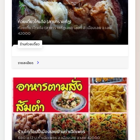
ก๋วยเตี๋ยวโกเด้ง (สาขาราชภัฏ)
ก๋วยเตี๋ยวโกเด้ง (สาขาราชภัฏเลย) เลขที่ อ.เมืองเลย จ.เลย
42000
ร้านก๋วยเตี๋ยว
รายละเอียด
ร้านไก่ก๊อปปี้เมืองเลยบ้านกำเนิดเพชร
680 ม.12 บ.กำเนิดเพชร อ.เมืองเลย จ.เลย 42000