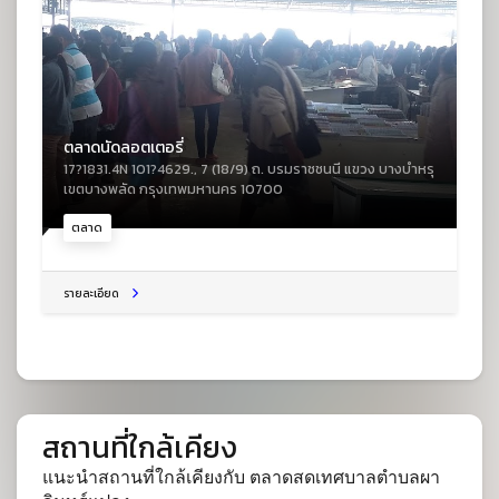
ตลาดนัดลอตเตอรี่
17?1831.4N 101?4629., 7 (18/9) ถ. บรมราชชนนี แขวง บางบำหรุ
เขตบางพลัด กรุงเทพมหานคร 10700
ตลาด
รายละเอียด
สถานที่ใกล้เคียง
แนะนำสถานที่ใกล้เคียงกับ ตลาดสดเทศบาลตำบลผา