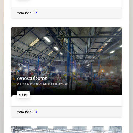
รายละเอียด
ตลาดร่วมใจนาอ้อ
ต.นาอ้อ อ.เมืองเลย จ.เลย 42100
ตลาด
รายละเอียด