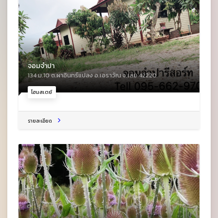
จอมจำปา
134 ม.10 ต.ผาอินทร์แปลง อ.เอราวัณ จ.เลย 42220
โฮมสเตย์
รายละเอียด