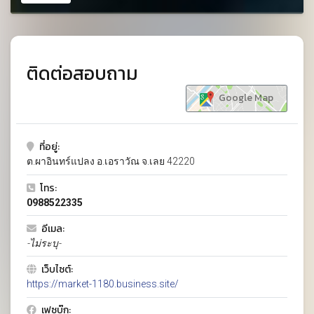
ติดต่อสอบถาม
Google Map
ที่อยู่:
ต.ผาอินทร์แปลง อ.เอราวัณ จ.เลย 42220
โทร:
0988522335
อีเมล:
-ไม่ระบุ-
เว็บไซต์:
https://market-1180.business.site/
เฟซบุ๊ก: