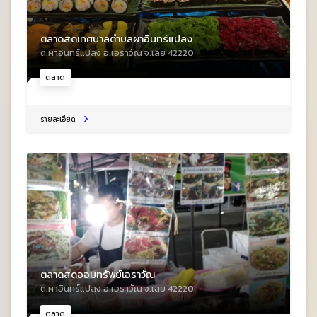
ตลาดสดเทศบาลตำบลผาอินทร์แปลง
ต.ผาอินทร์แปลง อ.เอราวัณ จ.เลย 42220
ตลาด
รายละเอียด
ตลาดสดออมทรัพย์เอราวัณ
ต.ผาอินทร์แปลง อ.เอราวัณ จ.เลย 42220
ตลาด