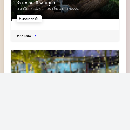
ร้านไทเลย เมืองในมุมไบ
ต.ผาอินทร์แปลง อ.เอราวัณ จ.เลย 42220
ร้านอาหารทั่วไป
รายละเอียด
ร้านแซบก๋อ
210 ต.ผาอินทร์แปลง อ.เอราวัณ จ.เลย 42220
ร้านอาหารไทย