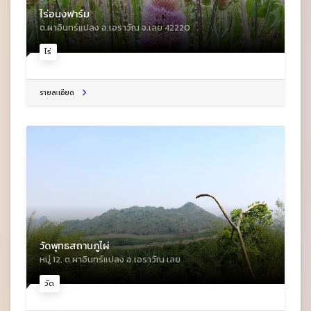
ไร่อนงฟาร์ม
ต.ผาอินทร์แปลง อ.เอราวัณ จ.เลย 42220
ไร่
รายละเอียด
วัดพุทธสถานภูไผ่
หมู่ 12, ต.ผาอินทร์แปลง อ.เอราวัณ เลย
วัด