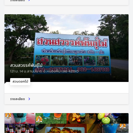
รายละเอียด
สวนสวรรค์พันธุ์ไม้
121 ม. 14 บ.ลานมัน ต, อ.หนองหิน เลย 42190
สวนดอกไม้
รายละเอียด