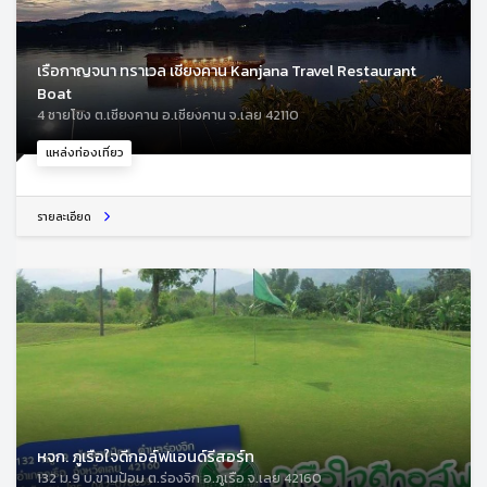
เรือกาญจนา ทราเวล เชียงคาน Kanjana Travel Restaurant
Boat
4 ชายโขง ต.เชียงคาน อ.เชียงคาน จ.เลย 42110
แหล่งท่องเที่ยว
รายละเอียด
หจก. ภูเรือใจดีกอล์ฟแอนด์รีสอร์ท
132 ม.9 บ.ขามป้อม ต.ร่องจิก อ.ภูเรือ จ.เลย 42160