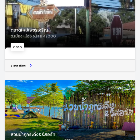
ตลาดใหม่เพชรเจริญ
ต.เมือง เมือง จ.เลย 42000
ตลาด
รายละเอียด
สวนน้ำภูกระดึง&รีสอร์ท