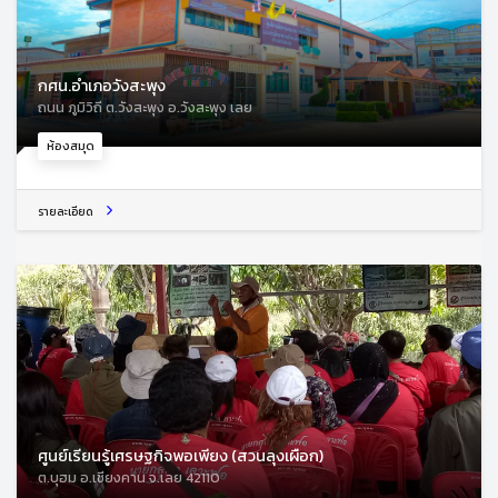
กศน.อำเภอวังสะพุง
ถนน ภูมิวิถี ต.วังสะพุง อ.วังสะพุง เลย
ห้องสมุด
รายละเอียด
ศูนย์เรียนรู้เศรษฐกิจพอเพียง (สวนลุงเผือก)
ต.บุฮม อ.เชียงคาน จ.เลย 42110