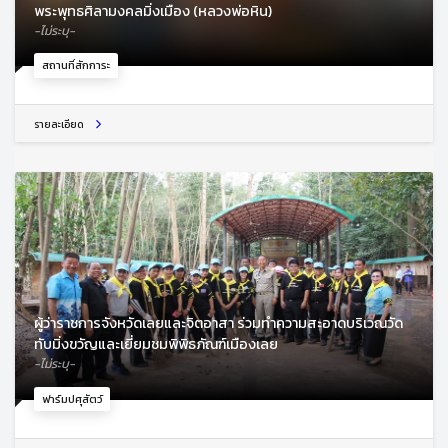
พระพุทธศิลามงคลมิ่งเมือง (หลวงพ่อหิน)
-ไม่ระบุ-
สถานที่สักการะ
รายละเอียด
ผู้ว่าราชการจังหวัดเลยและจิตอาสา ร่วมทำความสะอาดบริเวณวัด
ทับมิ่งขวัญและเยี่ยมชมพิพิธภัณฑ์เมืองเลย
-ไม่ระบุ-
ฟาร์มปศุสัตว์