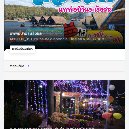
แพพ่อบ้านระเริงชล
143 ม.1 หมู่บ้าน ห้วยกระทิง ต.กกทอง อ.เมืองเลย จ.เลย 42000
แหล่งท่องเที่ยว
รายละเอียด