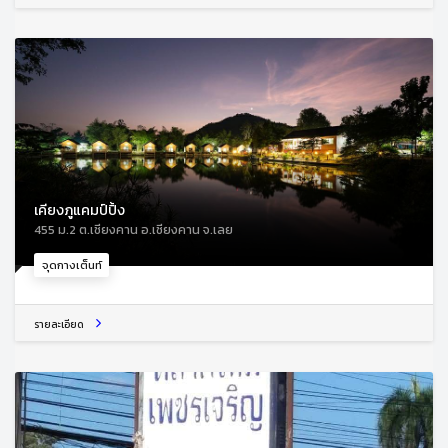
เคียงภูแคมป์ปิ้ง
455 ม.2 ต.เชียงคาน อ.เชียงคาน จ.เลย
จุดกางเต็นท์
รายละเอียด