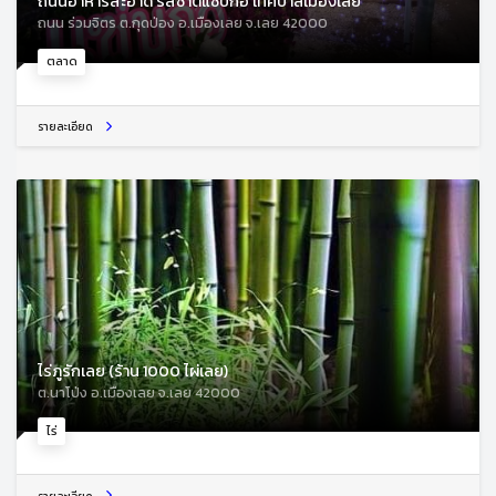
ถนนอาหารสะอาด รสชาติแซ่บก๋อ เทศบาลเมืองเลย
ถนน ร่วมจิตร ต.กุดป่อง อ.เมืองเลย จ.เลย 42000
ตลาด
รายละเอียด
ไร่ภูรักเลย (ร้าน 1000 ไผ่เลย)
ต.นาโป่ง อ.เมืองเลย จ.เลย 42000
ไร่