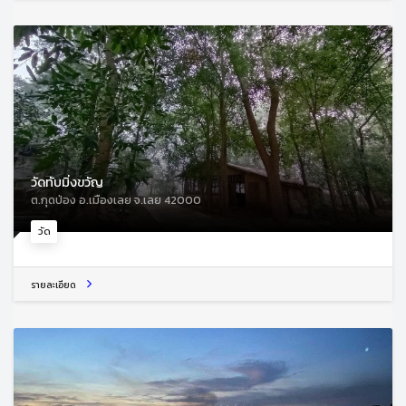
วัดทับมิ่งขวัญ
ต.กุดป่อง อ.เมืองเลย จ.เลย 42000
วัด
รายละเอียด