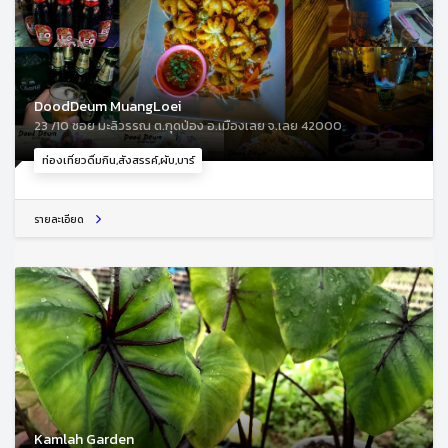
DoodDeum MuangLoei
23 /10 ซอย มะลิวรรณ ต.กุดป่อง อ.เมืองเลย จ.เลย 42000
ท่องเที่ยวดื่มกิน,สังสรรค์,ผับ,บาร์
รายละเอียด
Kamlah Garden