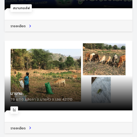
สนามกอล์ฟ
รายละเอียด
มายาม
78 ม.1 ต.แสงภา อ.นาแห้ว จ.เลย 42170
ไร่
รายละเอียด