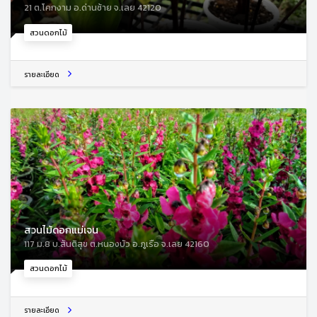
21 ต.โคกงาม อ.ด่านซ้าย จ.เลย 42120
สวนดอกไม้
รายละเอียด
สวนไม้ดอกแม่เจน
117 ม.8 บ.สันติสุข ต.หนองบัว อ.ภูเรือ จ.เลย 42160
สวนดอกไม้
รายละเอียด