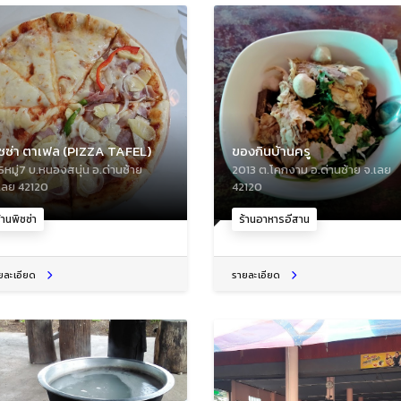
ิซซ่า ตาเฟล (PIZZA TAFEL)
ของกินบ้านครู
5หมู่7 บ.หนองสนุ่น อ.ด่านซ้าย
2013 ต.โคกงาม อ.ด่านซ้าย จ.เลย
เลย 42120
42120
้านพิซซ่า
ร้านอาหารอีสาน
ยละเอียด
รายละเอียด