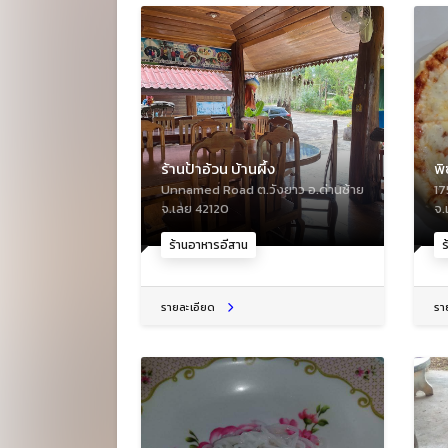
ร้านป้าอ้วน บ้านผึ้ง
พ
Unnamed Road ต.วังยาว อ.ด่านซ้าย
17
จ.เลย 42120
จ.
ร้านอาหารอีสาน
ร
รายละเอียด
รา