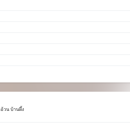
้วน บ้านผึ้ง