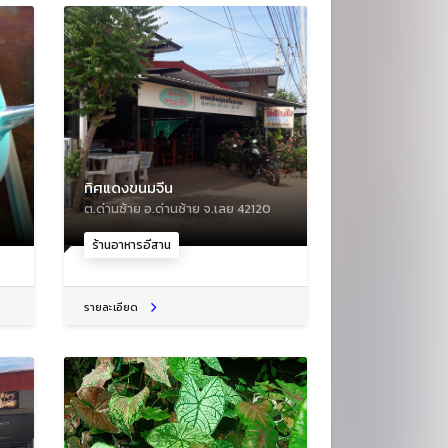
ทิศแดงขนมจีน
ต.ด่านซ้าย อ.ด่านซ้าย จ.เลย 42120
ร้านอาหารอีสาน
รายละเอียด