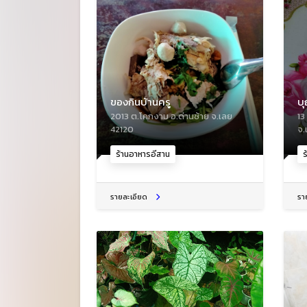
ของกินบ้านครู
บ
2013 ต.โคกงาม อ.ด่านซ้าย จ.เลย
13
42120
จ.
ร้านอาหารอีสาน
ร
รายละเอียด
รา