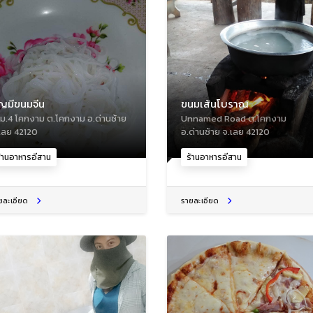
ุญมีขนมจีน
ขนมเส้นโบราณ
 ม.4 โคกงาม ต.โคกงาม อ.ด่านซ้าย
Unnamed Road ต.โคกงาม
เลย 42120
อ.ด่านซ้าย จ.เลย 42120
้านอาหารอีสาน
ร้านอาหารอีสาน
ยละเอียด
รายละเอียด