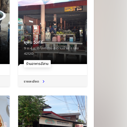
ยุพิน วังคีรี
9 ม.4 บ. ต.โคกงาม อ.ด่านซ้าย จ.เลย
42120
ร้านอาหารอีสาน
รายละเอียด