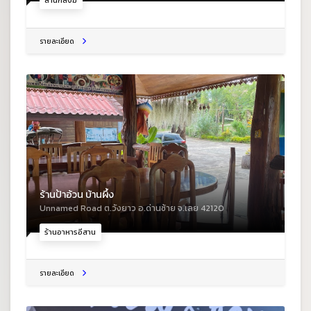
สำนักสงฆ์
รายละเอียด
ร้านป้าอ้วน บ้านผึ้ง
Unnamed Road ต.วังยาว อ.ด่านซ้าย จ.เลย 42120
ร้านอาหารอีสาน
รายละเอียด