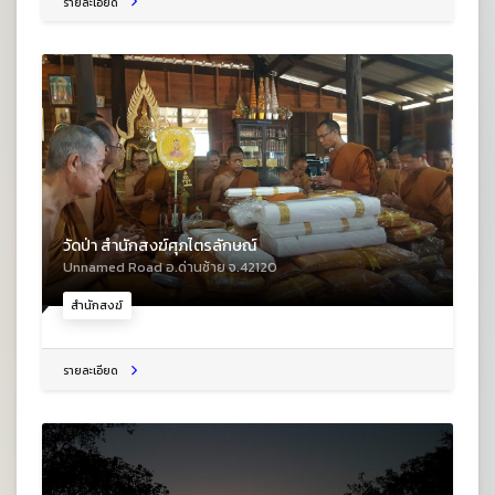
รายละเอียด
วัดป่า สำนักสงฆ์ศุภไตรลักษณ์
Unnamed Road อ.ด่านซ้าย จ.42120
สำนักสงฆ์
รายละเอียด