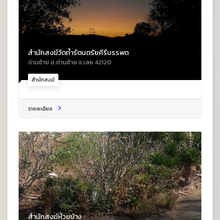
สำนักสงฆ์วัดถ้ำรัตนตรัยคีรีบรรพต
ด่านซ้าย อ.ด่านซ้าย จ.เลย 42120
สำนักสงฆ์
รายละเอียด
สำนักสงฆ์ห้วยบ้าง