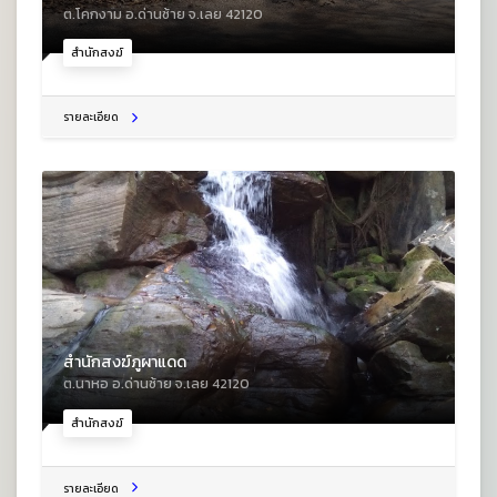
ต.โคกงาม อ.ด่านซ้าย จ.เลย 42120
สำนักสงฆ์
รายละเอียด
สำนักสงฆ์ภูผาแดด
ต.นาหอ อ.ด่านซ้าย จ.เลย 42120
สำนักสงฆ์
รายละเอียด