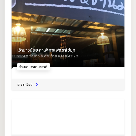
เจ้านางน้อย คาเฟ่ กาแฟ&ชาไข่มุก
2174 ต.วังยาว อ.ด่านซ้าย จ.เลย 42120
ร้านอาหารนานาชาติ
รายละเอียด