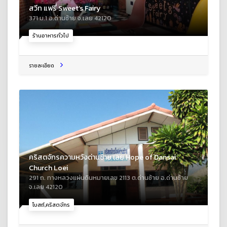
สวีท แฟรี่ Sweet’s Fairy
371 ม.1 อ.ด่านซ้าย จ.เลย 42120
ร้านอาหารทั่วไป
รายละเอียด
คริสตจักรความหวังด่านซ้าย เลย Hope of Dansai
Church Loei
291 ถ. ทางหลวงแผ่นดินหมายเลข 2113 ต.ด่านซ้าย อ.ด่านซ้าย
จ.เลย 42120
โบสถ์,คริสตจักร