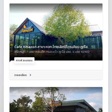
Cafe Amazon สาขา หจก.ไทยเลิศปิโตรเลียม ภูเรือ
312 หมู่ที่ 7 เลย-หล่มสัก หนองบัว ภูเรือ เลย, จ.เลย 42160
คาเฟ่ อเมซอน
รายละเอียด