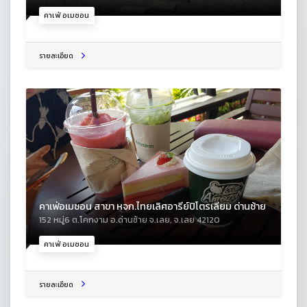
คาเฟ่ อเมซอน
รายละเอียด
คาเฟ่อเมซอน สาขา หจก.ไทยเลิศอารีย์ปิโตรเลียม ด่านซ้าย
152 หมู่6 ต.โคกงาม อ.ด่านซ้าย จ.เลย, จ.เลย 42120
คาเฟ่ อเมซอน
รายละเอียด