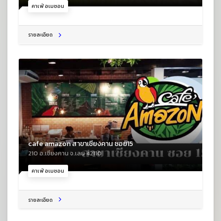
คาเฟ่ อเมซอน
รายละเอียด
cafe amazon สาขาเชียงคาน ซอย15
210 อ.เชียงคาน จ.เลย 42110
คาเฟ่ อเมซอน
รายละเอียด