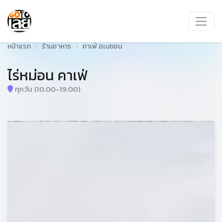
หน้าแรก
ร้านอาหาร
คาเฟ่ อเมซอน
ไร่หม่อน คาเฟ่
ทุกวัน (10.00-19.00)