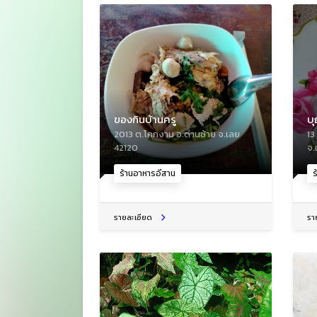
ของกินบ้านครู
บ
2013 ต.โคกงาม อ.ด่านซ้าย จ.เลย
13
42120
จ.
ร้านอาหารอีสาน
ร
รายละเอียด
รา