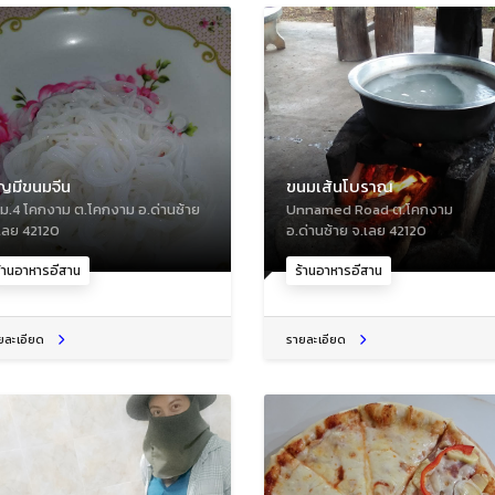
ุญมีขนมจีน
ขนมเส้นโบราณ
 ม.4 โคกงาม ต.โคกงาม อ.ด่านซ้าย
Unnamed Road ต.โคกงาม
เลย 42120
อ.ด่านซ้าย จ.เลย 42120
้านอาหารอีสาน
ร้านอาหารอีสาน
ยละเอียด
รายละเอียด