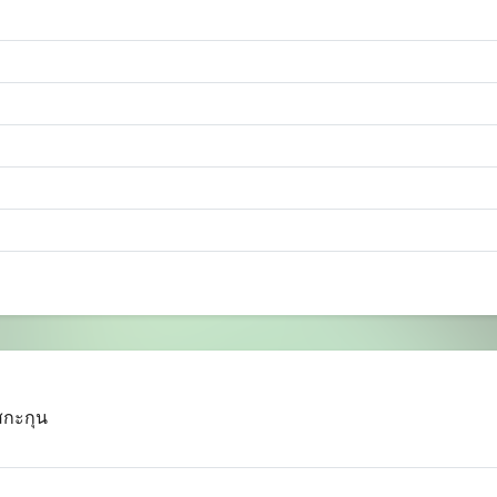
สกะกุน