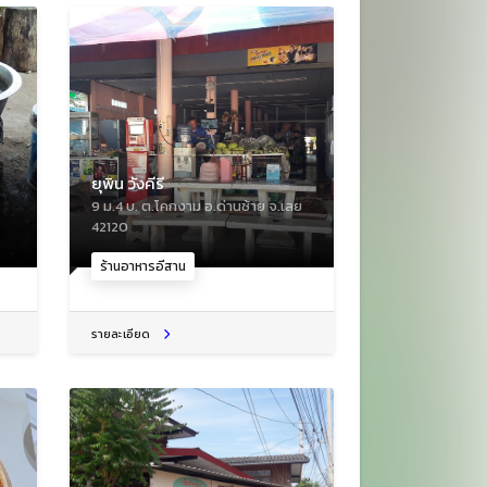
ยุพิน วังคีรี
9 ม.4 บ. ต.โคกงาม อ.ด่านซ้าย จ.เลย
42120
ร้านอาหารอีสาน
รายละเอียด