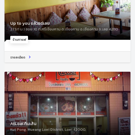
Up to you แล้วแต่เลย
273/1 ม.1 ซอย 10 ถ.ศรีเชียงคาน ต.เชียงคาน อ.เชียงคาน จ.เลย 42110
ร้านกาแฟ
รายละเอียด
AtLoei กินเส้น
Kut Pong, Mueang Loei District, Loei 42000,