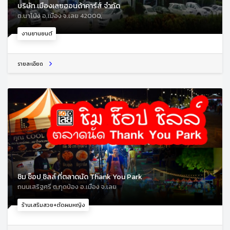
บริษัท เมืองเลยฮอนด้าคาร์ส์ จำกัด
ต.นาโป่ง อ.เมือง จ.เลย 42000,
งานยานยนต์
รายละเอียด
ชิม ช็อป ชิลล์ ที่ตลาดนัด Thank You Park
ถนนเสริฐศรี ต.กุดป่อง อ.เมือง จ.เลย
ร้านเสริมสวย+ตัดผมหญิง