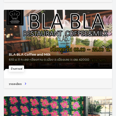
BLA BLA Coffee and Milk
610 ม.11 ถ.เลย-เชียงคาน ต.เมือง อ.เมืองเลย จ.เลย 42000
ร้านกาแฟ
รายละเอียด