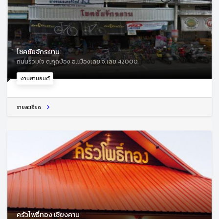
โชคชัยจักรยาน
ถนนร่วมใจ ต.กุดป่อง อ.เมืองเลย จ.เลย 42000,
งานยานยนต์
รายละเอียด
ครัวโพธิ์ทอง เชียงคาน