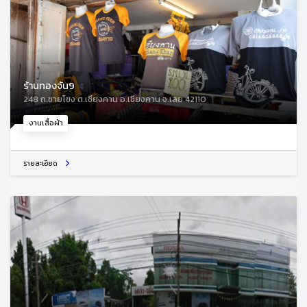
ร้านทองจัน9
248 ถ.ชายโขง ต.เชียงคาน อ.เชียงคาน จ.เลย 42110
งานเสื้อผ้า
รายละเอียด