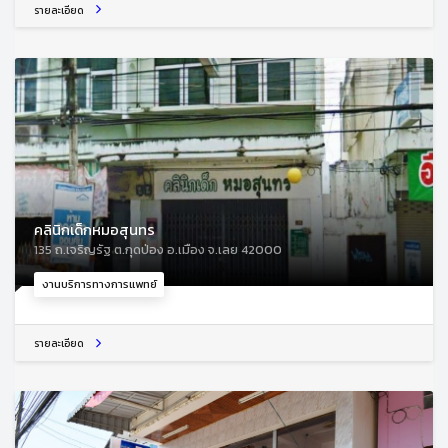
รายละเอียด
คลินิกเด็กหมอสุนทร
135 ถ.เจริญรัฐ ต.กุดป่อง อ.เมือง จ.เลย 42000
งานบริการทางการแพทย์
รายละเอียด