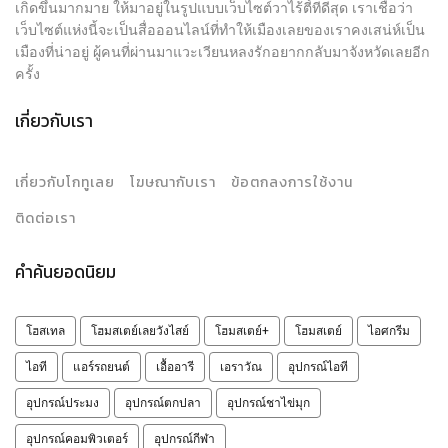
เกิดขึ้นมากมาย ให้มาอยู่ในรูปแบบเว็บไซต์วาไร้ตี้ที่ดีสุด เราเชื่อว่า
เว็บไซต์แห่งนี้จะเป็นสื่อออนไลน์ที่ทำให้เมืองเลยของเราคงเสน่ห์เป็น
เมืองที่น่าอยู่ ผู้คนที่ผ่านมาแวะเวียนหลงรักอยากกลับมาจังหวัดเลยอีก
ครั้ง
เกี่ยวกับเรา
เกี่ยวกับโกทูเลย
โฆษณากับเรา
ข้อตกลงการใช้งาน
ติดต่อเรา
คำค้นยอดนิยม
โฮสเทล
โฮมสเตย์เลยวังไสย์
โฮมสเตย์+
โฮมสเตย์
ไอศกรีม
ไอที
แอร์รถยนต์
เอื้ออารี
เอราวัณ
อุปกรณ์ไอที
อุปกรณ์ประมง
อุปกรณ์ตกปลา
อุปกรณ์ชาไข่มุก
อุปกรณ์คอมพิวเตอร์
อุปกรณ์กีฬา