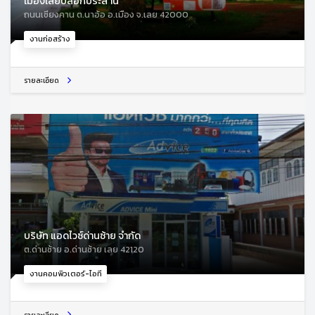
เมืองเลยบล็อกประสาน
ถนนเชียงคาน ต.นาอ้อ อ.เมือง จ.เลย 42000
งานก่อสร้าง
รายละเอียด
บริษัท แอดไวซ์ด่านซ้าย จำกัด
ต.ด่านซ้าย อ.ด่านซ้าย เลย 42120
งานคอมพิวเตอร์-ไอที