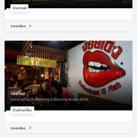
ร้านกาแฟ
รายละเอียด
งอยโขง
ถนนชายโขง ต.เชียงคาน อ.เชียงคาน จ.เลย 42110
ร้านก๋วยเตี๋ยว
รายละเอียด