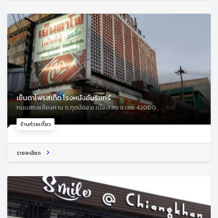
เย็นตาโฟรสเด็ด โรงหนังอัมรินทร์
ถนนสถลเชียงคาน ต.กุดป่อง อ.เมืองเลย จ.เลย 42000
ร้านก๋วยเตี๋ยว
รายละเอียด