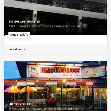
สมายล์ แอท เชียงคาน
23/3 ม.1 ซอย 2 ริมโขง ต.เชียงคาน อ.เชียงคาน จ.เลย 42110
ร้านอาหารทั่วไป
รายละเอียด
UP TO YOU LOEI
317/2 ม.8 ถ.เลย-เชียงคาน ต.เมือง อ.เมือง จ.เลย 42000