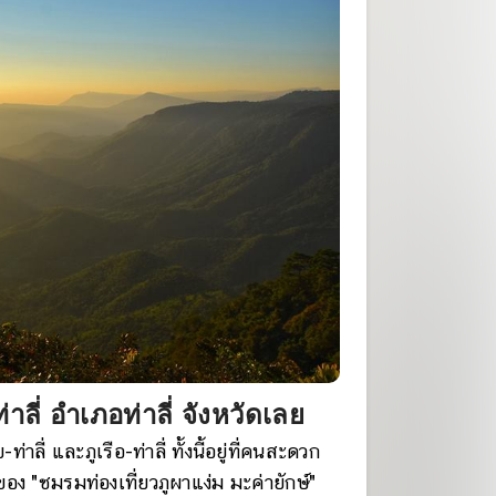
ท่าลี่ อำเภอท่าลี่ จังหวัดเลย
ลี่ และภูเรือ-ท่าลี่ ทั้งนี้อยู่ที่คนสะดวก
อง "ชมรมท่องเที่ยวภูผาแง่ม มะค่ายักษ์"