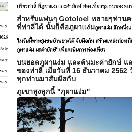
AP
เที่ยวท่าลี่ ที่ภูผาแง่ม มะค่ายักษ์ ท่องเที่ยวชุมชนของค
สำหรับแฟนๆ Gotoloei หลายๆท่านคงอ
ที่ท่าลี่ได้ นั้นก็คือภูผาแง่ม
ระบุ-
ภูผาแง่ม แีกหนึ่งแ
4626
ในวันนี้ทางชุมชนบ้านยางได้ จับมือกัน สร้างแหล่งท่องเท
ระบุ-
ภูผาแง่ม มะค่ายักษ์" เพื่อดเนินการท่องเที่ยว
ระบุ-
บนยอดภูผาแง่ม และต้นมะค่ายักษ์ และ
ของท่าลี่ เมื่อวันที่ 16 ธันวาคม 256
ระบุ-
ทุกท่านมาสัมผัสกับ
ระบุ-
ภูเขาสูงลูกนี้ "ภุผาแง่ม"