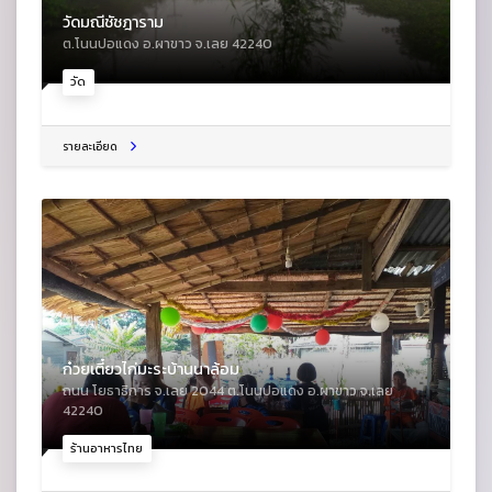
วัดมณีชัชฎาราม
ต.โนนปอแดง อ.ผาขาว จ.เลย 42240
วัด
รายละเอียด
ก๋วยเตี๋ยวไก่มะระบ้านนาล้อม
ถนน โยธาธิการ จ.เลย 2044 ต.โนนปอแดง อ.ผาขาว จ.เลย
42240
ร้านอาหารไทย