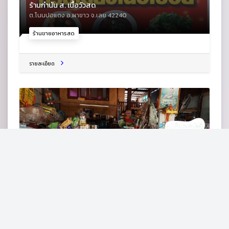
ร้านกำนัน ส. เนื้อวัวสด
ต.โนนปอแดง อ.ผาขาว จ.เลย 42240
ร้านขายอาหารสด
รายละเอียด
ร้านบุณยานุช พิลาเกิดขายของชำ/รับส่งพัสดุเคอรี่/กาแฟ
มาร์คน้ำทิพย์คอฟฟี่ MarkNumthip Coffee Shop
75 ม.7 หมู่บ้านซำกกค้อ ถ.หนองหิน-เอราวัณ ต.โนนปอแดง อ.ผา
ขาว จ.เลย 42240
ร้านเบเกอรี่