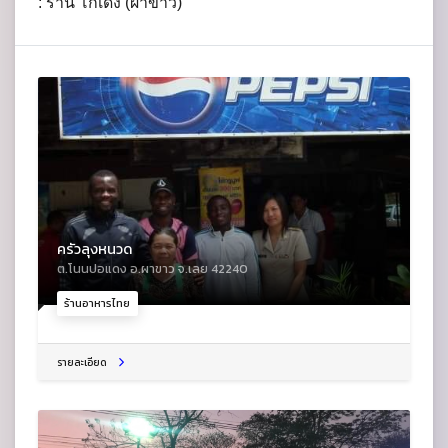
: ร้าน โกเด้ง (ผาขาว)
ครัวลุงหนวด
ต.โนนปอแดง อ.ผาขาว จ.เลย 42240
ร้านอาหารไทย
รายละเอียด