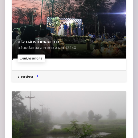
คริสตจักรอำเภอผาขาว
ต.โนนปอแดง อ.ผาขาว จ.เลย 42240
โบสถ์,คริสตจักร
รายละเอียด