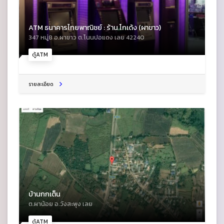
ATM ธนาคารไทยพาณิชย์ : ร้าน โกเด้ง (ผาขาว)
347 หมู่8 อ.ผาขาว ต.โนนปอแดง เลย 42240
ตู้ATM
รายละเอียด
บ้านกกเต็น
ต.ผาน้อย อ.วังสะพุง เลย
ตู้ATM