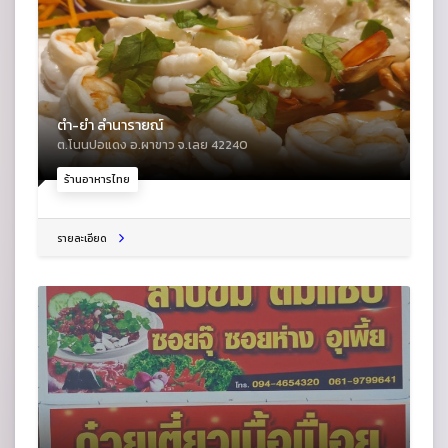
ตำ-ยำ ลำนารายณ์
ต.โนนปอแดง อ.ผาขาว จ.เลย 42240
ร้านอาหารไทย
รายละเอียด