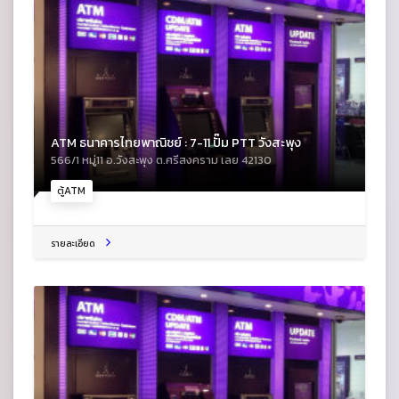
ATM ธนาคารไทยพาณิชย์ : 7-11 ปั๊ม PTT วังสะพุง
566/1 หมู่11 อ.วังสะพุง ต.ศรีสงคราม เลย 42130
ตู้ATM
รายละเอียด