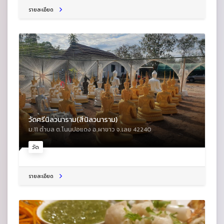
รายละเอียด
วัดศรีนิลวนาราม(สีนิลวนาราม)
ม.11 ตําบล ต.โนนปอแดง อ.ผาขาว จ.เลย 42240
วัด
รายละเอียด