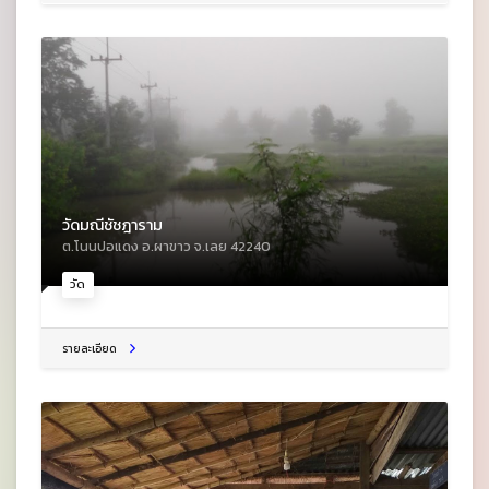
วัดมณีชัชฎาราม
ต.โนนปอแดง อ.ผาขาว จ.เลย 42240
วัด
รายละเอียด