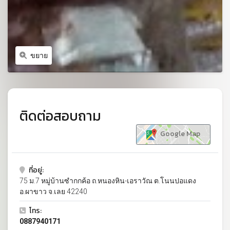
ขยาย
ติดต่อสอบถาม
Google Map
ที่อยู่:
75 ม.7 หมู่บ้านซำกกค้อ ถ.หนองหิน-เอราวัณ ต.โนนปอแดง
อ.ผาขาว จ.เลย 42240
โทร:
0887940171