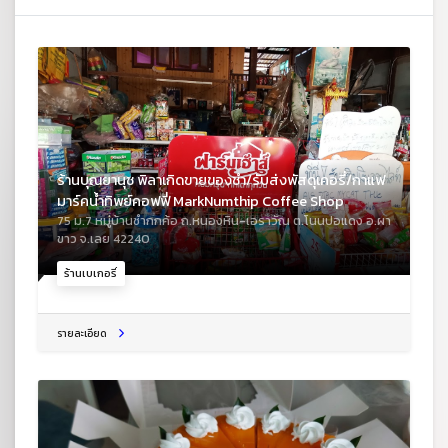
ร้านบุณยานุช พิลาเกิดขายของชำ/รับส่งพัสดุเคอรี่/กาแฟ
มาร์คน้ำทิพย์คอฟฟี่ MarkNumthip Coffee Shop
75 ม.7 หมู่บ้านซำกกค้อ ถ.หนองหิน-เอราวัณ ต.โนนปอแดง อ.ผา
ขาว จ.เลย 42240
ร้านเบเกอรี่
รายละเอียด