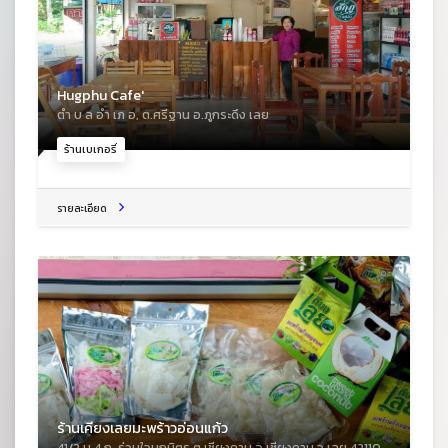
Hugphu Cafe'
ตํา บ ล อํา เภ อ, ต.ศรีฐาน อ.ภูกระดึง เลย
ร้านเบเกอรี่
รายละเอียด
ร้านเคียงเลยมะพร้าวอ่อนแก้ว
41/2 ม.4 ถ. ร่วมใจนฤมิตร ต.เชียงคาน อ.เชียงคาน จ.เลย 42110