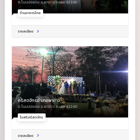
ต.โนนปอแดง อ.ผาขาว จ.เลย 42240
ร้านอาหารไทย
รายละเอียด
คริสตจักรอำเภอผาขาว
ต.โนนปอแดง อ.ผาขาว จ.เลย 42240
โบสถ์,คริสตจักร
รายละเอียด