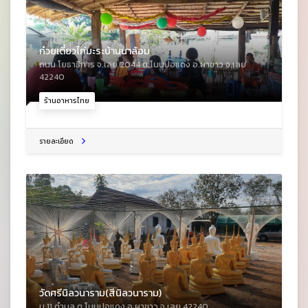
ก๋วยเตี๋ยวไก่มะระบ้านนาล้อม
ถนน โยธาธิการ จ.เลย 2044 ต.โนนปอแดง อ.ผาขาว จ.เลย
42240
ร้านอาหารไทย
รายละเอียด
วัดศรีนิลวนาราม(สีนิลวนาราม)
ม.11 ตําบล ต.โนนปอแดง อ.ผาขาว จ.เลย 42240