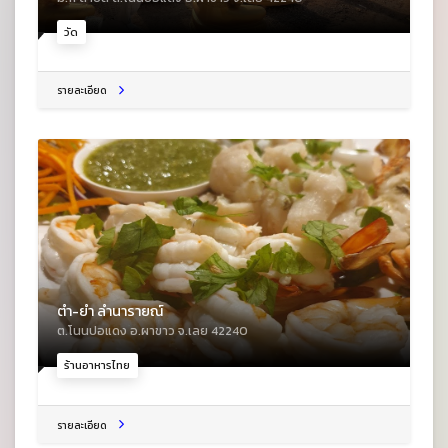
วัด
รายละเอียด
ตำ-ยำ ลำนารายณ์
ต.โนนปอแดง อ.ผาขาว จ.เลย 42240
ร้านอาหารไทย
รายละเอียด