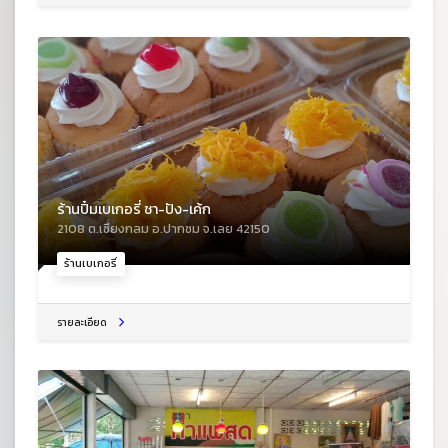
ร้านปิ๋มเบเกอรี่ ชา-ปัง-เค้ก
2108 ต.เชียงกลม อ.ปากชม จ.เลย 42150
ร้านเบเกอรี่
รายละเอียด