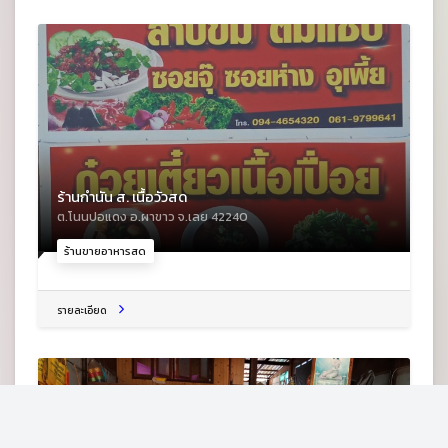
ร้านกำนัน ส. เนื้อวัวสด
ต.โนนปอแดง อ.ผาขาว จ.เลย 42240
ร้านขายอาหารสด
รายละเอียด