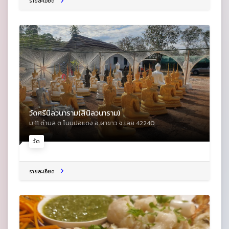
รายละเอียด
วัดศรีนิลวนาราม(สีนิลวนาราม)
ม.11 ตําบล ต.โนนปอแดง อ.ผาขาว จ.เลย 42240
วัด
รายละเอียด