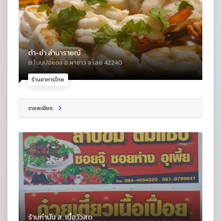
ตำ-ยำ ลำนารายณ์
ต.โนนปอแดง อ.ผาขาว จ.เลย 42240
ร้านอาหารไทย
รายละเอียด
ร้านกำนัน ส. เนื้อวัวสด