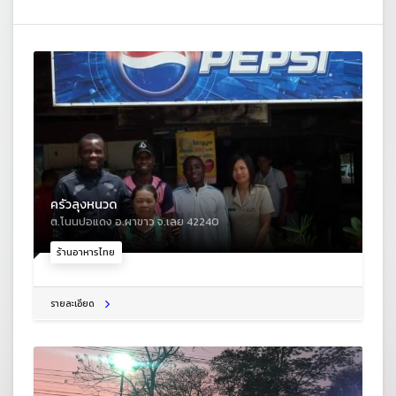
ครัวลุงหนวด
ต.โนนปอแดง อ.ผาขาว จ.เลย 42240
ร้านอาหารไทย
รายละเอียด