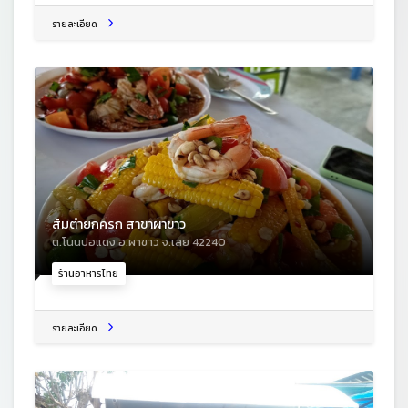
รายละเอียด
ส้มตำยกครก สาขาผาขาว
ต.โนนปอแดง อ.ผาขาว จ.เลย 42240
ร้านอาหารไทย
รายละเอียด