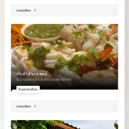
รายละเอียด
ตำ-ยำ ลำนารายณ์
ต.โนนปอแดง อ.ผาขาว จ.เลย 42240
ร้านอาหารไทย
รายละเอียด