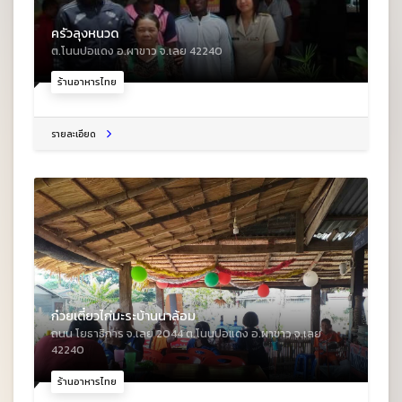
ครัวลุงหนวด
ต.โนนปอแดง อ.ผาขาว จ.เลย 42240
ร้านอาหารไทย
รายละเอียด
ก๋วยเตี๋ยวไก่มะระบ้านนาล้อม
ถนน โยธาธิการ จ.เลย 2044 ต.โนนปอแดง อ.ผาขาว จ.เลย
42240
ร้านอาหารไทย