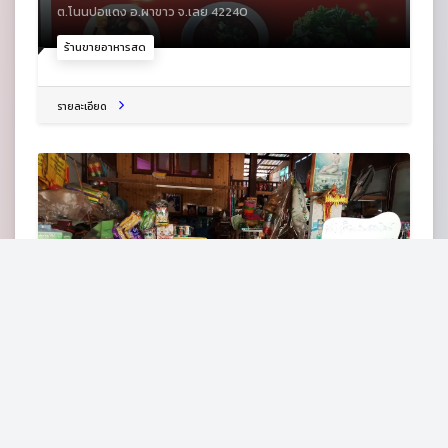
ต.โนนปอแดง อ.ผาขาว จ.เลย 42240
ร้านขายอาหารสด
รายละเอียด
ร้านบุณยานุช พิลาเกิดขายของชำ/รับส่งพัสดุเคอรี่/กาแฟ
มาร์คน้ำทิพย์คอฟฟี่ MarkNumthip Coffee Shop
75 ม.7 หมู่บ้านซำกกค้อ ถ.หนองหิน-เอราวัณ ต.โนนปอแดง อ.ผา
ขาว จ.เลย 42240
ร้านเบเกอรี่
รายละเอียด