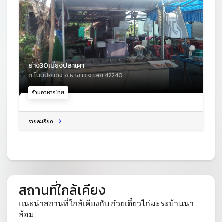
ย่าง30เมี่ยงปลาเผา
ต.โนนปอแดง อ.ผาขาว จ.เลย 42240
ร้านอาหารไทย
รายละเอียด
สถานที่ใกล้เคียง
แนะนำสถานที่ใกล้เคียงกับ ก๋วยเตี๋ยวไก่มะระบ้านนา
ล้อม