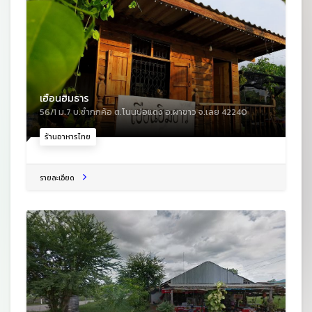
เฮือนฮิมธาร
56/1 ม.7 บ.ซำกกค้อ ต.โนนปอแดง อ.ผาขาว จ.เลย 42240
ร้านอาหารไทย
รายละเอียด