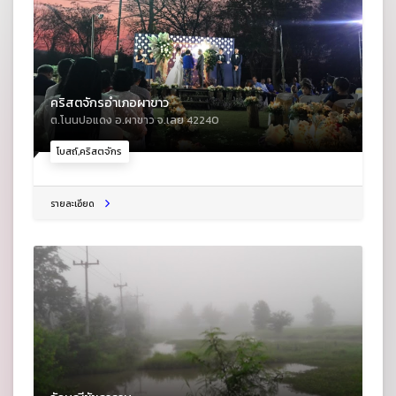
คริสตจักรอำเภอผาขาว
ต.โนนปอแดง อ.ผาขาว จ.เลย 42240
โบสถ์,คริสตจักร
รายละเอียด