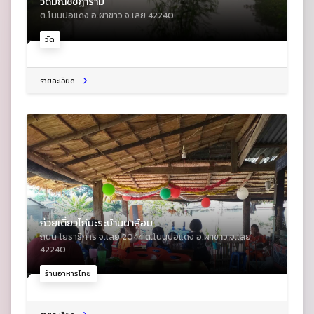
วัดมณีชัชฎาราม
ต.โนนปอแดง อ.ผาขาว จ.เลย 42240
วัด
รายละเอียด
ก๋วยเตี๋ยวไก่มะระบ้านนาล้อม
ถนน โยธาธิการ จ.เลย 2044 ต.โนนปอแดง อ.ผาขาว จ.เลย
42240
ร้านอาหารไทย