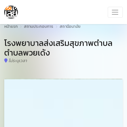
หน้าแรก
สถานประกอบการ
สถานีอนามัย
โรงพยาบาลส่งเสริมสุขภาพตำบล
ตำบลพวยเด้ง
ไม่ระบุเวลา