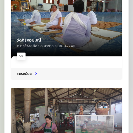
วัดศิริจอมมณี
ต.ท่าช้างคล้อง อ.ผาขาว จ.เลย 42240
วัด
รายละเอียด