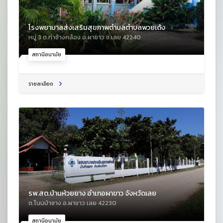
โรงพยาบาลส่งเสริมสุขภาพตำบลตำบลพวยเด้ง
หมู่ 3 ต.ท่าช้างคล้อง อ.ผาขาว จ.เลย 42240
สถานีอนามัย
รายละเอียด
รพ.สต.บ้านห้วยยาง อำเภอผาขาว จังหวัดเลย
ต.โนนป่าซาง อ.ผาขาว เลย 42230
สถานีอนามัย