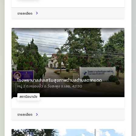
รายละเอียด
โรงพยาบาลส่งเสริมสุขภาพตำบลตำบลตากแดด
หมู่ 2 ต.หนองงิ้ว อ.วังสะพุง จ.เลย, 42130
สถานีอนามัย
รายละเอียด