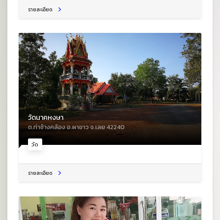
รายละเอียด
วัดนาคหงษา
ต.ท่าช้างคล้อง อ.ผาขาว จ.เลย 42240
วัด
รายละเอียด