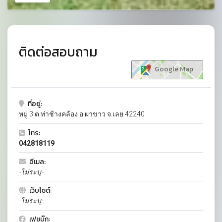
ติดต่อสอบถาม
Google Map
ที่อยู่:
หมู่ 3 ต.ท่าช้างคล้อง อ.ผาขาว จ.เลย 42240
โทร:
042818119
อีเมล:
-ไม่ระบุ-
เว็บไซต์:
-ไม่ระบุ-
เฟซบุ๊ก: