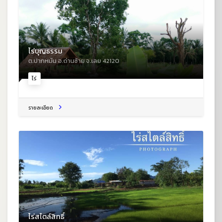
ไร่บุญธรรม
ต.ปากหมัน อ.ด่านซ้าย จ.เลย 42120
ไร่
รายละเอียด
ไร่สไตล์สิทธิ์