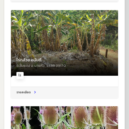
ไร่กล้วย อนันต์
ต.ฝั่งแดง อ.นาแห้ว, จ.เลย 39170
ไร่
รายละเอียด