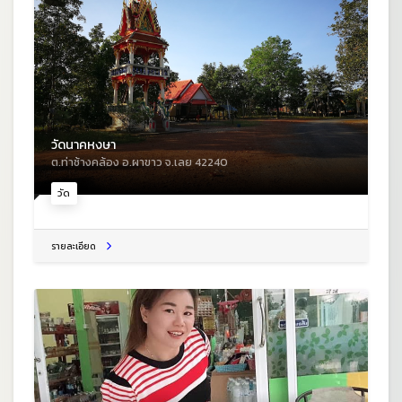
วัดนาคหงษา
ต.ท่าช้างคล้อง อ.ผาขาว จ.เลย 42240
วัด
รายละเอียด