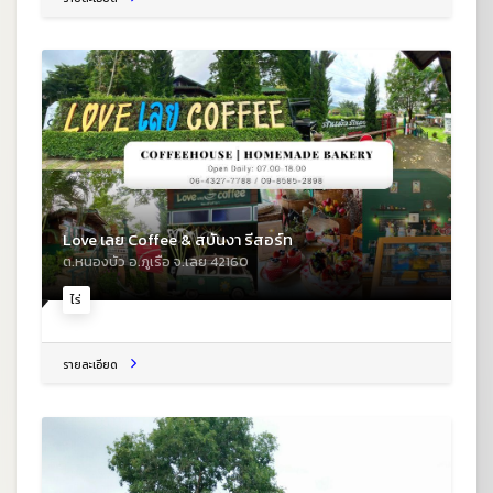
Love เลย Coffee & สบันงา รีสอร์ท
ต.หนองบัว อ.ภูเรือ จ.เลย 42160
ไร่
รายละเอียด