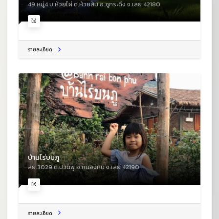
49 หมู่4 บ.ห้วยไผ่ ต.ห้วยส้ม อ.ภูกระดึง จ.เลย 42180
ไร่
รายละเอียด
บ้านไร่บนภู
ลย.3029 ต.ปวนพุ อ.หนองหิน จ.เลย 42190
ไร่
รายละเอียด