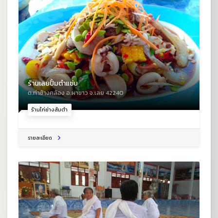
ร้านเลยปั้มตำแซ่บ
ต.ท่าช้างคล้อง อ.ผาขาว จ.เลย 42240
ร้านไก่ย่างส้มตำ
รายละเอียด