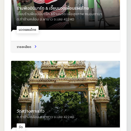
ร้านพีเจมินิมาร์ท & เจี๊ยบนวดเพื่อนแผนไทย
เจี๊ยบร้านพีเจมินิมาร์ท &ร้านนวด เพื่อสุขภาพ หนองตานา
ต.ท่าช้างคล้อง อ.ผาขาว จ.เลย 42240
นวดแผนไทย
รายละเอียด
วัดสว่างเกาะแก้ว
ต.ท่าช้างคล้อง อ.ผาขาว จ.เลย 42240
วัด