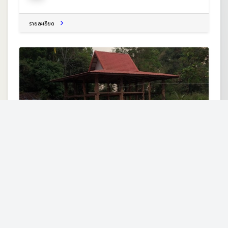
รายละเอียด
สำนักสงฆ์ทูลไชยโสภโณ
ต.ท่าช้างคล้อง อ.ผาขาว จ.เลย 42240
สำนักสงฆ์
รายละเอียด