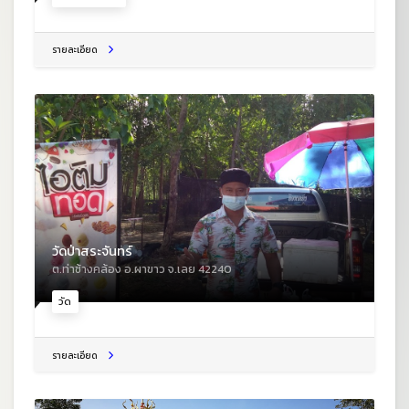
รายละเอียด
วัดป่าสระจันทร์
ต.ท่าช้างคล้อง อ.ผาขาว จ.เลย 42240
วัด
รายละเอียด