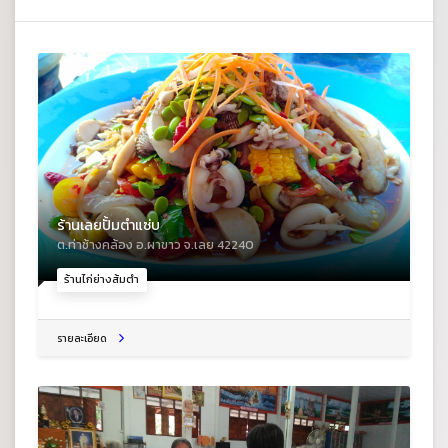
ร้านเลยปั้มตำแซ่บ
ต.ท่าช้างคล้อง อ.ผาขาว จ.เลย 42240
ร้านไก่ย่างส้มตำ
รายละเอียด