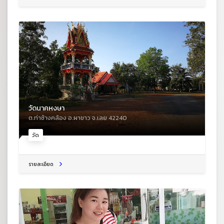
วัดนาคหงษา
ต.ท่าช้างคล้อง อ.ผาขาว จ.เลย 42240
วัด
รายละเอียด