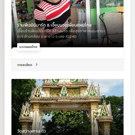
ร้านพีเจมินิมาร์ท & เจี๊ยบนวดเพื่อนแผนไทย
เจี๊ยบร้านพีเจมินิมาร์ท &ร้านนวด เพื่อสุขภาพ หนองตานา
ต.ท่าช้างคล้อง อ.ผาขาว จ.เลย 42240
นวดแผนไทย
รายละเอียด
วัดสว่างเกาะแก้ว