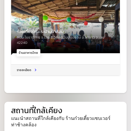
ก๋วยเตี๋ยวไก่มะระบ้านนาล้อม
ถนน โยธาธิการ จ.เลย 2044 ต.โนนปอแดง อ.ผาขาว จ.เลย
42240
ร้านอาหารไทย
รายละเอียด
สถานที่ใกล้เคียง
แนะนำสถานที่ใกล้เคียงกับ ร้านก๋วยเตี๋ยวแซบเวอร์
ท่าช้างคล้อง