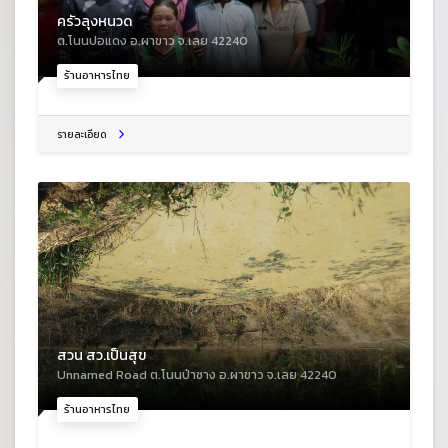
ครัวลุงหนวด
ต.โนนปอแดง อ.ผาขาว จ.เลย 42240
ร้านอาหารไทย
รายละเอียด
สวน สว.เป็นสุข
Unnamed Road ต.โนนป่าซาง อ.ผาขาว จ.เลย 42240
ร้านอาหารไทย