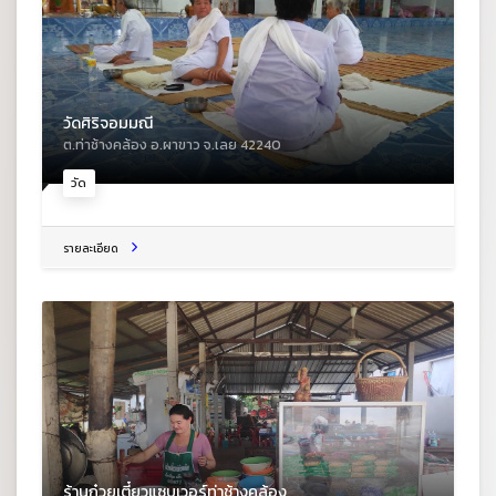
วัดศิริจอมมณี
ต.ท่าช้างคล้อง อ.ผาขาว จ.เลย 42240
วัด
รายละเอียด
ร้านก๋วยเตี๋ยวแซบเวอร์ท่าช้างคล้อง