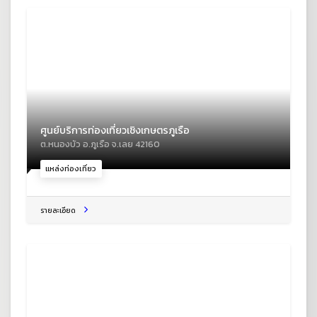
ศูนย์บริการท่องเที่ยวเชิงเกษตรภูเรือ
ต.หนองบัว อ.ภูเรือ จ.เลย 42160
แหล่งท่องเที่ยว
รายละเอียด