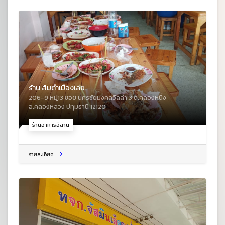
ร้าน ส้มตำเมืองเลย
206-9 หมู่13 ซอย นครชัยมงคลวิลล่า 3 ต.คลองหนึ่ง
อ.คลองหลวง ปทุมธานี 12120
ร้านอาหารอีสาน
รายละเอียด