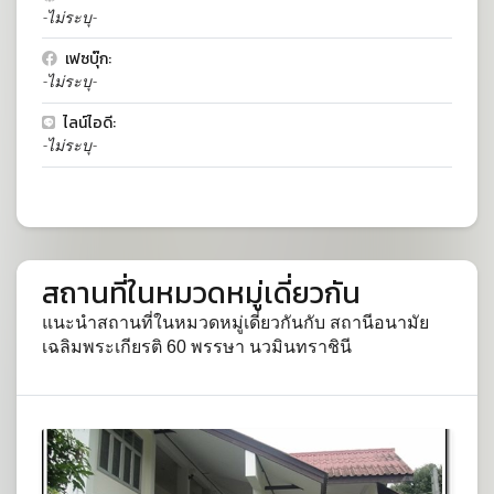
-ไม่ระบุ-
เฟซบุ๊ก:
-ไม่ระบุ-
ไลน์ไอดี:
-ไม่ระบุ-
สถานที่ในหมวดหมู่เดี่ยวกัน
แนะนำสถานที่ในหมวดหมู่เดี่ยวกันกับ สถานีอนามัย
เฉลิมพระเกียรติ 60 พรรษา นวมินทราชินี