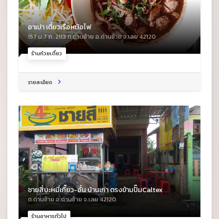
อาเปา เตี๋ยวเรือหม้อไฟ
157 ม.7 ถ. 2113 ต.ด่านซ้าย อ.ด่านซ้าย จ.เลย 42120
ร้านก๋วยเตี๋ยว
รายละเอียด
ชายสี่บะหมี่เกี๊ยว-อั๋น บ้านเก่า ตรงข้ามปั๊มCaltex
ต.ด่านซ้าย อ.ด่านซ้าย จ.เลย 42120
ร้านอาหารทั่วไป