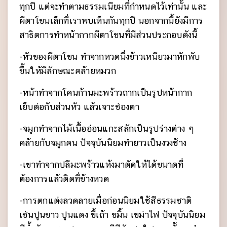
ทุกปี แต่จะทำตามธรรมเนียมที่กำหนดไว้เท่านั้น และ
ผีตาโขนเล็กที่เราพบเห็นกันทุกปี นอกจากนี้ยังมีการ
สาธิตการทำหน้ากากผีตาโขนที่มีส่วนประกอบดังนี้
-หัวของผีตาโขน ทำจากหวดนึ่งข้าวเหนียวมาหักพับ
ขึ้นให้มีลักษณะคล้ายหมวก
-หน้าทำจากโคนก้านมะพร้าวถากเป็นรูปหน้ากาก
เย็บต่อกับส่วนหัว แล้วเจาะช่องตา
-จมูกทำจากไม้เนื้ออ่อนแกะสลักเป็นรูปร่างต่าง ๆ
คล้ายกับจมูกคน ปัจจุบันนิยมทำยาวเป็นงวงช้าง
-เขาทำจากปลีมะพร้าวแห้งมาตัดให้ได้ขนาดที่
ต้องการแล้วติดที่ข้างหวด
-การตกแต่งลวดลายเมื่อก่อนนิยมใช้สีธรรมชาติ
เช่นปูนขาว ปูนแดง ขี้เถ้า ขมิ้น เขม่าไฟ ปัจจุบันนิยม