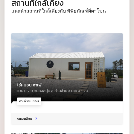
สถานที่ใกล้เคียง
แนะนำสถานที่ใกล้เคียงกับ พิพิธภัณฑ์ผีตาโขน
ไร่หม่อน คาเฟ่
106 ม.7 บ.หนองสนุ่น อ.ด่านซ้าย จ.เลย 42120
คาเฟ่ อเมซอน
รายละเอียด