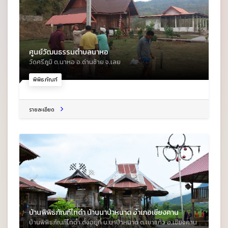
ศูนย์วัฒนธรรมตำบลนาหอ
วัดศรีภูมิ ต.นาหอ อ.ด่านซ้าย จ.เลย
พิพิธภัณฑ์
รายละเอียด
บ้านพิพิธภัณฑ์ไทดำ บ้านนาป่าหนาด อำเภอเชียงคาน
บ้านพิพิธภัณฑ์ไทดำ ตั้งอยู่ที่ บ.นาป่าหนาด ต.เขาแก้ว อ.เชียงคาน