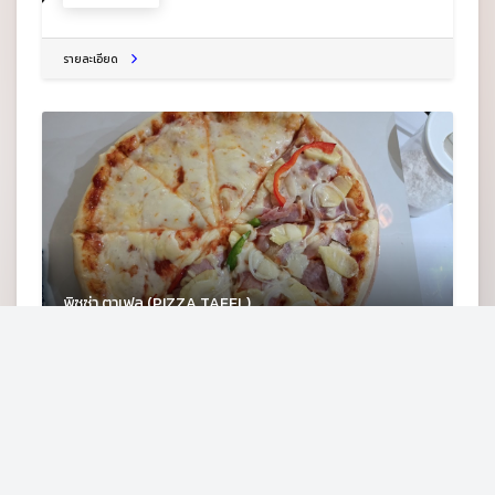
รายละเอียด
พิซซ่า ตาเฟล (PIZZA TAFEL)
175หมู่7 บ.หนองสนุ่น อ.ด่านซ้าย จ.เลย 42120
ร้านพิซซ่า
รายละเอียด