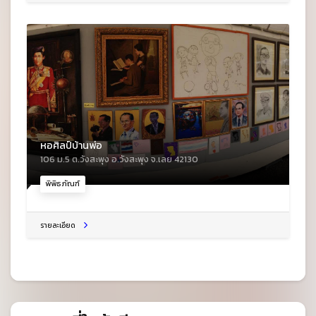
หอศิลป์บ้านพ่อ
106 ม.5 ต.วังสะพุง อ.วังสะพุง จ.เลย 42130
พิพิธภัณฑ์
รายละเอียด