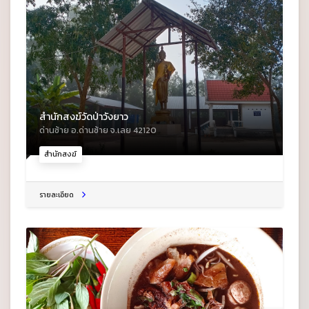
สำนักสงฆ์วัดป่าวังยาว
ด่านซ้าย อ.ด่านซ้าย จ.เลย 42120
สำนักสงฆ์
รายละเอียด