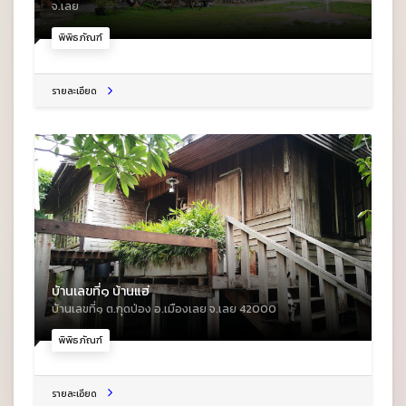
จ.เลย
พิพิธภัณฑ์
รายละเอียด
บ้านเลขที่๑ บ้านแฮ่
บ้านเลขที่๑ ต.กุดป่อง อ.เมืองเลย จ.เลย 42000
พิพิธภัณฑ์
รายละเอียด