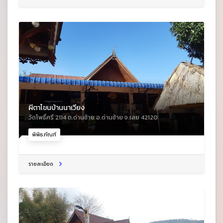
ผีตาโขนบ้านนาเวียง
วัดโพธิ์ศรี 2114 ต.ด่านซ้าย อ.ด่านซ้าย จ.เลย 42120
พิพิธภัณฑ์
รายละเอียด