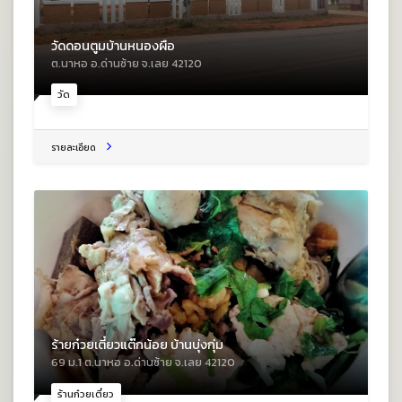
วัดดอนตูมบ้านหนองผือ
ต.นาหอ อ.ด่านซ้าย จ.เลย 42120
วัด
รายละเอียด
ร้ายก๋วยเตี๋ยวแต๊กน้อย บ้านบุ่งกุ่ม
69 ม.1 ต.นาหอ อ.ด่านซ้าย จ.เลย 42120
ร้านก๋วยเตี๋ยว