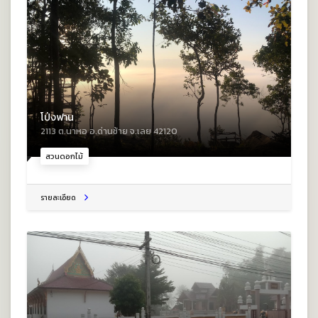
โป่งฟาน
2113 ต.นาหอ อ.ด่านซ้าย จ.เลย 42120
สวนดอกไม้
รายละเอียด