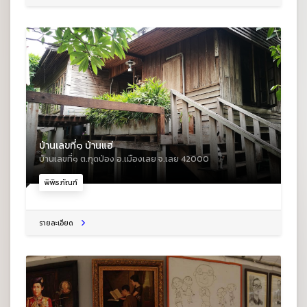
บ้านเลขที่๑ บ้านแฮ่
บ้านเลขที่๑ ต.กุดป่อง อ.เมืองเลย จ.เลย 42000
พิพิธภัณฑ์
รายละเอียด