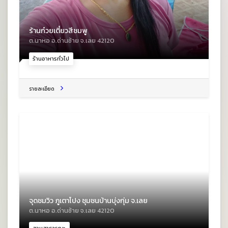
ร้านก๋วยเตี๋ยวสีชมพู
ต.นาหอ อ.ด่านซ้าย จ.เลย 42120
ร้านอาหารทั่วไป
รายละเอียด
จุดชมวิว ภูเตาโปง ชุมชนบ้านบุ่งกุ่ม จ.เลย
ต.นาหอ อ.ด่านซ้าย จ.เลย 42120