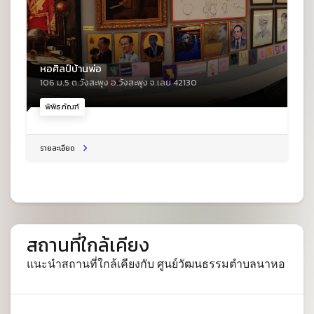
หอศิลป์บ้านพ่อ
106 ม.5 ต.วังสะพุง อ.วังสะพุง จ.เลย 42130
พิพิธภัณฑ์
รายละเอียด
สถานที่ใกล้เคียง
แนะนำสถานที่ใกล้เคียงกับ ศูนย์วัฒนธรรมตำบลนาหอ