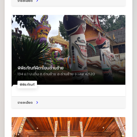
รายละเอียด
พิพิธภัณฑ์ผีตาโขนด่านซ้าย
134 ม.1 บ.เดิ่่น ต.ด่านซ้าย อ.ด่านซ้าย จ.เลย 42120
พิพิธภัณฑ์
รายละเอียด