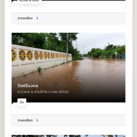
สวนสาธารณะ
รายละเอียด
วัดศรีมงคล
ต.นาหอ อ.ด่านซ้าย จ.เลย 42120
วัด
รายละเอียด