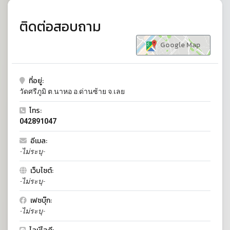
ติดต่อสอบถาม
Google Map
ที่อยู่:
วัดศรีภูมิ ต.นาหอ อ.ด่านซ้าย จ.เลย
โทร:
042891047
อีเมล:
-ไม่ระบุ-
เว็บไซต์:
-ไม่ระบุ-
เฟซบุ๊ก:
-ไม่ระบุ-