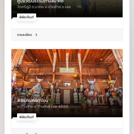
ศูนย์วัฒนธรรมตำบลนาหอ
วัดศรีภูมิ ต.นาหอ อ.ด่านซ้าย จ.เลย
พิพิธภัณฑ์
รายละเอียด
พิพิธภัณฑ์ผีตาโขน
ต.ด่านซ้าย อ.ด่านซ้าย เลย 42120
พิพิธภัณฑ์