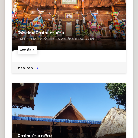
พิพิธภัณฑ์ผีตาโขนด่านซ้าย
134 ม.1 บ.เดิ่น ต.ด่านซ้าย อ.ด่านซ้าย จ.เลย 42120
พิพิธภัณฑ์
รายละเอียด
ผีตาโขนบ้านนาเวียง