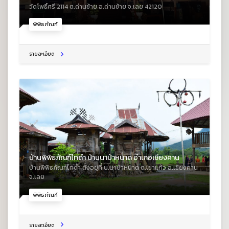
วัดโพธิ์ศรี 2114 ต.ด่านซ้าย อ.ด่านซ้าย จ.เลย 42120
พิพิธภัณฑ์
รายละเอียด
บ้านพิพิธภัณฑ์ไทดำ บ้านนาป่าหนาด อำเภอเชียงคาน
บ้านพิพิธภัณฑ์ไทดำ ตั้งอยู่ที่ บ.นาป่าหนาด ต.เขาแก้ว อ.เชียงคาน
จ.เลย
พิพิธภัณฑ์
รายละเอียด