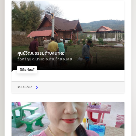
ศูนย์วัฒนธรรมตำบลนาหอ
วัดศรีภูมิ ต.นาหอ อ.ด่านซ้าย จ.เลย
พิพิธภัณฑ์
รายละเอียด