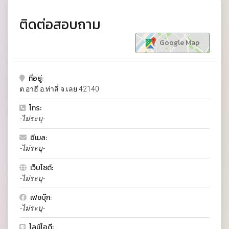
ติดต่อสอบถาม
Google Map
ที่อยู่:
ต.อาฮี อ.ท่าลี่ จ.เลย 42140
โทร:
-ไม่ระบุ-
อีเมล:
-ไม่ระบุ-
เว็บไซต์:
-ไม่ระบุ-
เฟซบุ๊ก:
-ไม่ระบุ-
ไลน์ไอดี: