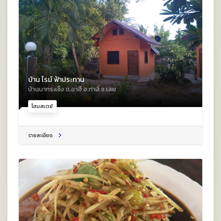
บ้าน ไรม์ ฟ้าประทาน
บ้านนากระเซ็ง ต.อาฮี อ.ท่าลี่ จ.เลย
โฮมสเตย์
รายละเอียด