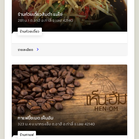
ร้านก๋วยเตี๋ยวส้มตำ แม่โซ่
281 ม.1 ต.อาฮี อ.ท่าลี่ จ.เลย 42140
ร้านก๋วยเตี๋ยว
รายละเอียด
กาแฟขี้ชะมด เห็นอ้ม
323 ม.4 บ.นากระเซ็ง ต.อาฮี อ.ท่าลี่ จ.เลย 42140
ร้านกาแฟ