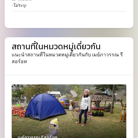
-ไม่ระบุ-
สถานที่ในหมวดหมู่เดี่ยวกัน
แนะนำสถานที่ในหมวดหมู่เดี่ยวกันกับ เมย์ภาวรรณ รี
สอร์อท
เมย์ภาวรรณ รีสอร์อท