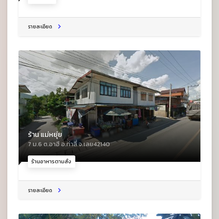
รายละเอียด
ร้าน แม่หยุ่ย
7 ม.6 ต.อาฮี อ.ท่าลี่ จ.เลย42140
ร้านอาหารตามสั่ง
รายละเอียด