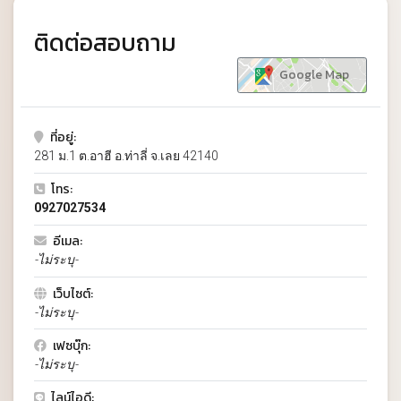
ติดต่อสอบถาม
Google Map
ที่อยู่:
281 ม.1 ต.อาฮี อ.ท่าลี่ จ.เลย 42140
โทร:
0927027534
อีเมล:
-ไม่ระบุ-
เว็บไซต์:
-ไม่ระบุ-
เฟซบุ๊ก:
-ไม่ระบุ-
ไลน์ไอดี: