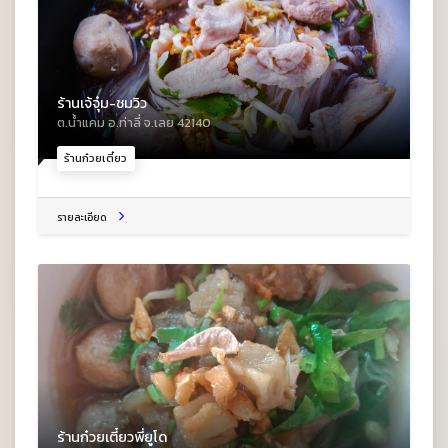
ร้านเจ้จุ๋ม-ชมวิว
ต.น้ำแคม อ.ท่าลี่ จ.เลย 42140
ร้านก๋วยเตี๋ยว
รายละเอียด
ร้านก๋วยเตี๋ยวพี่ยูโด