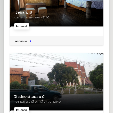
เฮียนสำมะปิ
ต.อาฮี อ.ท่าลี่ จ.เลย 42140
โฮมสเตย์
รายละเอียด
วิไลลักษณ์ โฮมสเตย์
196 ม.6 ต.อาฮี อ.ท่าลี่ จ.เลย 42140
โฮมสเตย์