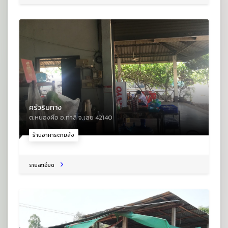
ครัวริมทาง
ต.หนองผือ อ.ท่าลี่ จ.เลย 42140
ร้านอาหารตามสั่ง
รายละเอียด