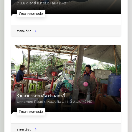
7 ม.6 ต.อาฮี อ.ท่าลี่ จ.เลย42140
ร้านอาหารตามสั่ง
รายละเอียด
ร้านอาหารตามสั่ง ตำบลท่าลี่
Unnamed Road ต.หนองผือ อ.ท่าลี่ จ.เลย 42140
ร้านอาหารตามสั่ง
รายละเอียด