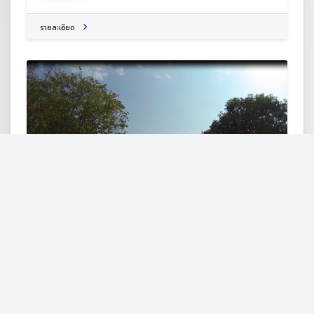
รายละเอียด
วัดดอนชัย
ต.อาฮี อ.ท่าลี่ จ.เลย 42140
วัด
รายละเอียด