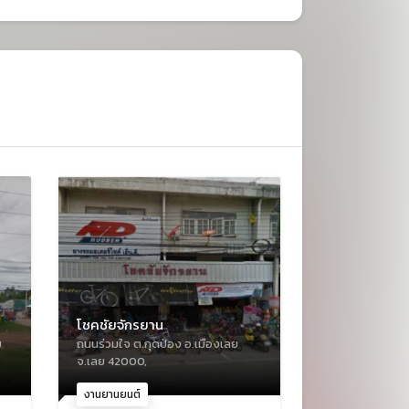
โชคชัยจักรยาน
ย
ถนนร่วมใจ ต.กุดป่อง อ.เมืองเลย
จ.เลย 42000,
งานยานยนต์