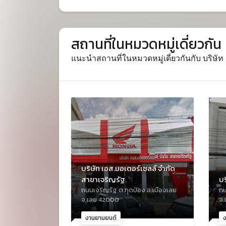
สถานที่ในหมวดหมู่เดี่ยวกัน
แนะนำสถานที่ในหมวดหมู่เดี่ยวกันกับ บริษั
บริษัท เอส.มอเตอร์เซลล์ จำกัด
สาขาเจริญรัฐ
บร
ถนนเจริญรัฐ ต.กุดป่อง อ.เมืองเลย
ถน
จ.เลย 42000
จ.
งานยานยนต์