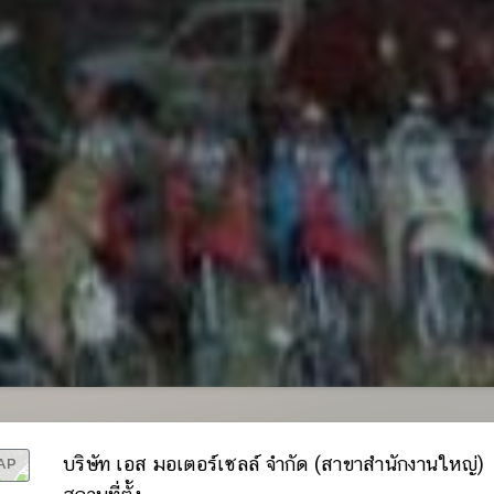
AP
บริษัท เอส มอเตอร์เซลล์ จำกัด (สาขาสำนักงานใหญ่)