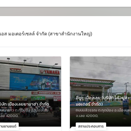
ท เอส มอเตอร์เซลล์ จำกัด (สาขาสำนักงานใหญ่)
อีซูซุ เมืองเลย (บริษัท โค้วยู่ฮะ
ิษัท เมืองเลยยามาฮ่า จำกัด
มอเตอร์ จำกัด)
นนกแก้ว ต.กุดป่อง อ.เมืองเลย
ถนนมลิวรรณ ต.กุดป่อง อ.เมืองเล
เลย 42000,
จ.เลย 42000,
งานยานยนต์
สถานประกอบการ