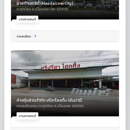
มาสด้าเลยซิตี้ (Mazda Loei City)
ต.กุดป่อง อ.เมืองเลย เลย 42000
งานยานยนต์
รายละเอียด
ห้างหุ้นส่วนจำกัด ปรีชาโฮลดิ้ง (ยันม่าร์)
ถนนมลิวรรณ ต.กุดป่อง อ.เมืองเลย 42000,
งานยานยนต์