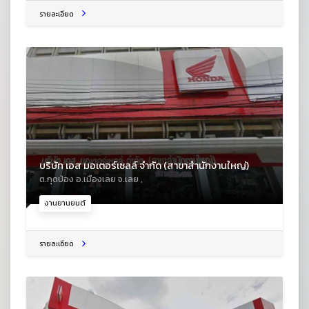
รายละเอียด
บริษัท เอส มอเตอร์เซลล์ จำกัด (สาขาสำนักงานใหญ่)
ต.กุดป่อง อ.เมืองเลย จ.เลย ,
งานยานยนต์
รายละเอียด