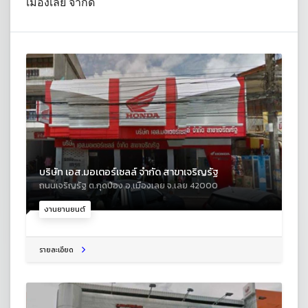
เมืองเลย จำกัด
บริษัท เอส.มอเตอร์เซลล์ จำกัด สาขาเจริญรัฐ
ถนนเจริญรัฐ ต.กุดป่อง อ.เมืองเลย จ.เลย 42000
งานยานยนต์
รายละเอียด