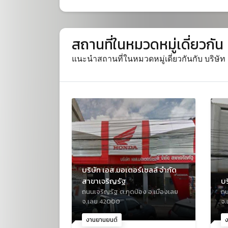
สถานที่ในหมวดหมู่เดี่ยวกัน
แนะนำสถานที่ในหมวดหมู่เดี่ยวกันกับ บริษัท
บริษัท เอส.มอเตอร์เซลล์ จำกัด
สาขาเจริญรัฐ
บร
ถนนเจริญรัฐ ต.กุดป่อง อ.เมืองเลย
ถน
จ.เลย 42000
จ.
งานยานยนต์