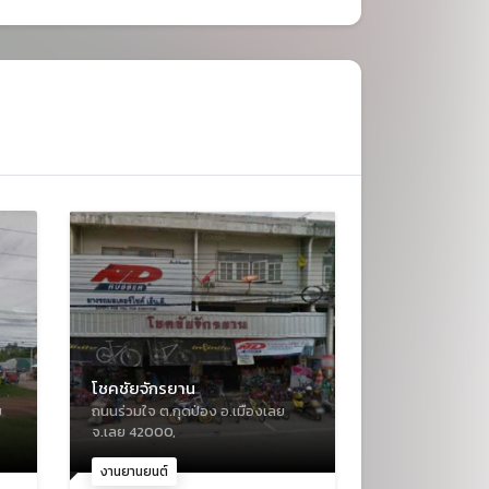
โชคชัยจักรยาน
ย
ถนนร่วมใจ ต.กุดป่อง อ.เมืองเลย
จ.เลย 42000,
งานยานยนต์