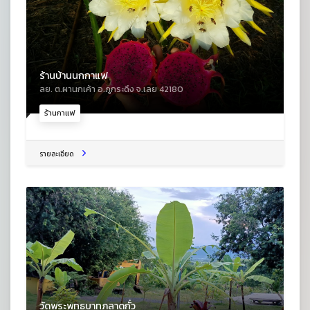
ร้านบ้านนกกาแฟ
ลย. ต.ผานกเค้า อ.ภูกระดึง จ.เลย 42180
ร้านกาแฟ
รายละเอียด
วัดพระพุทธบาทภูลาดกั่ว