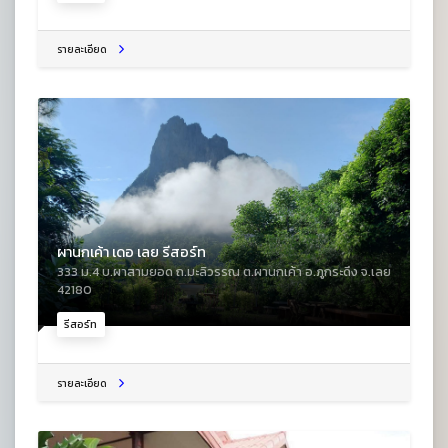
รายละเอียด
ผานกเค้า เดอ เลย รีสอร์ท
333 ม.4 บ.ผาสามยอด ถ.มะลิวรรณ ต.ผานกเค้า อ.ภูกระดึง จ.เลย
42180
รีสอร์ท
รายละเอียด