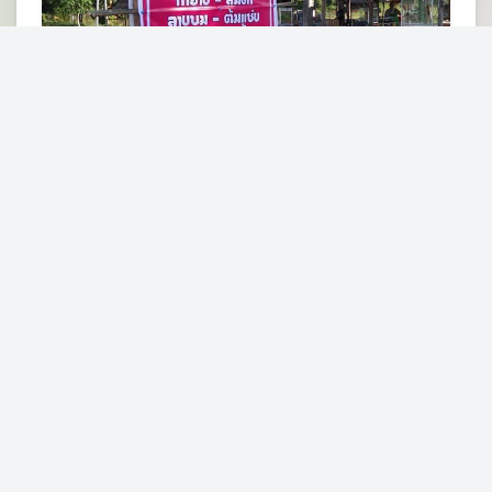
ร้านระเบียงน้ำ ไก่ย่าง ส้มตำ ลาบขม ต้มแซ่บ
ต.ผานกเค้า อ.ภูกระดึง จ.เลย 42180
ร้านอาหารอีสาน
รายละเอียด
ยอดผานกเค้า