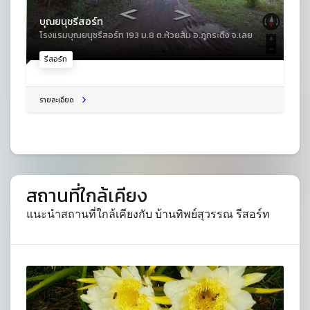
บุณยนุชรีสอร์ท
โรงแรมบุณยนุชรีสอร์ท 193 ม.8 ต.ห้วยส้ม อ.ภูกระดึง จ.เลย
รีสอร์ท
รายละเอียด
สถานที่ใกล้เคียง
แนะนำสถานที่ใกล้เคียงกับ บ้านทิพย์สุวรรณ รีสอร์ท