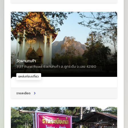
วัดผานกเค้า
3137 Rural Road ต.ผานกเค้า อ.ภูกระดึง จ.เลย 42180
แหล่งท่องเที่ยว
รายละเอียด