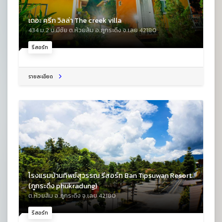
เดอะ ครีก วิลล่า The creek villa
434 ม.2 บ.มีชัย ต.ห้วยส้ม อ.ภูกระดึง จ.เลย 42180
รีสอร์ท
รายละเอียด
โรงแรมบ้านทิพย์สุวรรณ รีสอร์ท Ban Tipsuwan Resort
(ภูกระดึง phukradung)
ต.ห้วยส้ม อ.ภูกระดึง จ.เลย 42180
รีสอร์ท