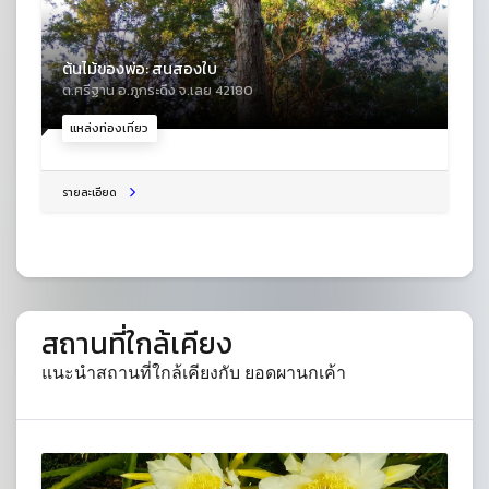
ต้นไม้ของพ่อ: สนสองใบ
ต.ศรีฐาน อ.ภูกระดึง จ.เลย 42180
แหล่งท่องเที่ยว
รายละเอียด
สถานที่ใกล้เคียง
แนะนำสถานที่ใกล้เคียงกับ ยอดผานกเค้า