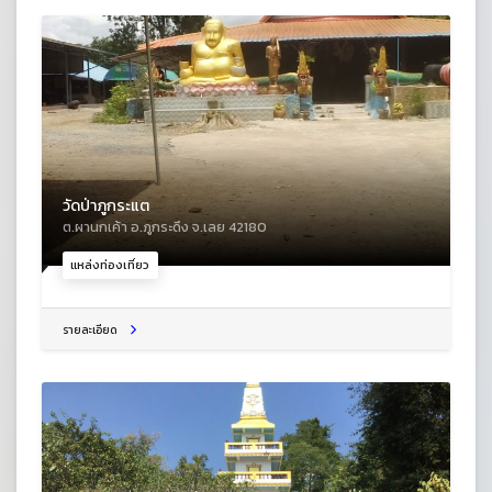
วัดป่าภูกระแต
ต.ผานกเค้า อ.ภูกระดึง จ.เลย 42180
แหล่งท่องเที่ยว
รายละเอียด