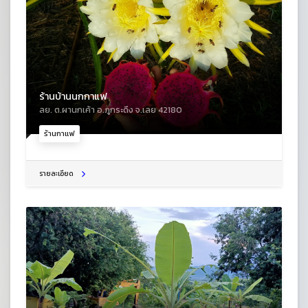
ร้านบ้านนกกาแฟ
ลย. ต.ผานกเค้า อ.ภูกระดึง จ.เลย 42180
ร้านกาแฟ
รายละเอียด