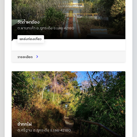
วัดถ้ำผาฆ้อง
ต.ผานกเค้า อ.ภูกระดึง จ.เลย 42180
แหล่งท่องเที่ยว
รายละเอียด
ซำกกไผ่
ต.ศรีฐาน อ.ภูกระดึง จ.เลย 42180