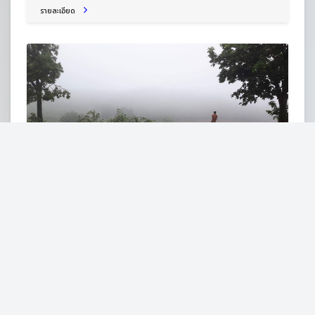
รายละเอียด
สำนักสงฆ์นิพพาวัลย์
ต.ผานกเค้า อ.ภูกระดึง จ.เลย 42180
สำนักสงฆ์
รายละเอียด