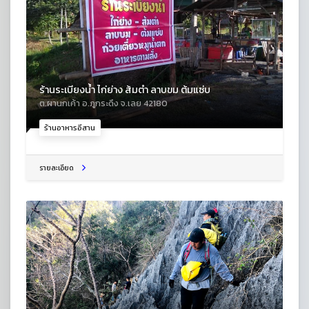
ร้านระเบียงน้ำ ไก่ย่าง ส้มตำ ลาบขม ต้มแซ่บ
ต.ผานกเค้า อ.ภูกระดึง จ.เลย 42180
ร้านอาหารอีสาน
รายละเอียด