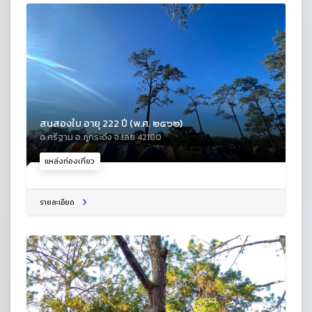
สนสองใบ อายุ 222 ปี (พ.ศ. ๒๕๖๒)
ต.ศรีฐาน อ.ภูกระดึง จ.เลย 42180
แหล่งท่องเที่ยว
รายละเอียด