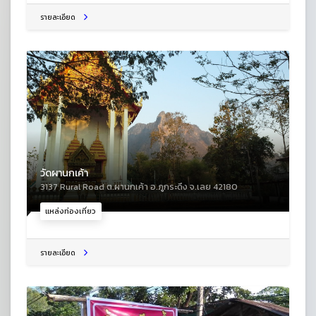
รายละเอียด
วัดผานกเค้า
3137 Rural Road ต.ผานกเค้า อ.ภูกระดึง จ.เลย 42180
แหล่งท่องเที่ยว
รายละเอียด