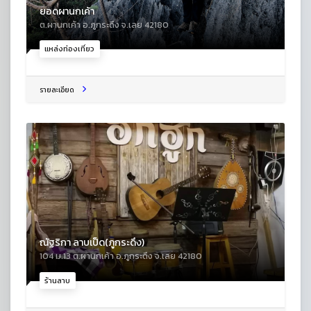
ยอดผานกเค้า
ต.ผานกเค้า อ.ภูกระดึง จ.เลย 42180
แหล่งท่องเที่ยว
รายละเอียด
ณัฐริกา ลาบเป็ด(ภูกระดึง)
104 ม.13 ต.ผานกเค้า อ.ภูกระดึง จ.เลย 42180
ร้านลาบ