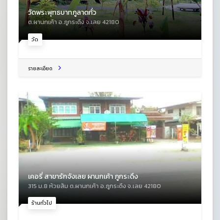
วัดพระพุทธบาทภูลาดกั่ว
ต.ผานกเค้า อ.ภูกระดึง จ.เลย 42180
วัด
รายละเอียด
เคอรี่ สาขารักจังเลย ผานกเค้า ภูกระดึง
315 ม.8 ห้วยส้ม ต.ผานกเค้า อ.ภูกระดึง จ.เลย 42180
ร้านทั่วไป