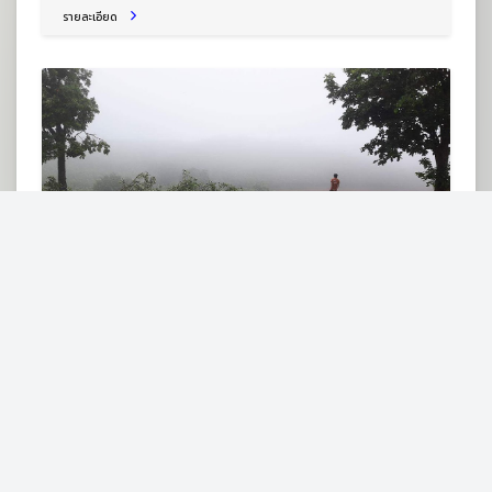
รายละเอียด
สำนักสงฆ์นิพพาวัลย์
ต.ผานกเค้า อ.ภูกระดึง จ.เลย 42180
สำนักสงฆ์
รายละเอียด