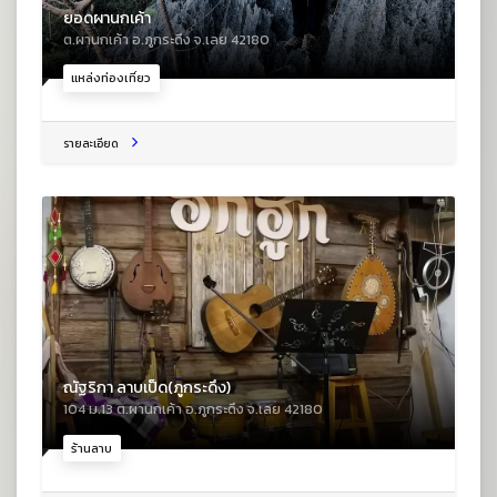
ยอดผานกเค้า
ต.ผานกเค้า อ.ภูกระดึง จ.เลย 42180
แหล่งท่องเที่ยว
รายละเอียด
ณัฐริกา ลาบเป็ด(ภูกระดึง)
104 ม.13 ต.ผานกเค้า อ.ภูกระดึง จ.เลย 42180
ร้านลาบ