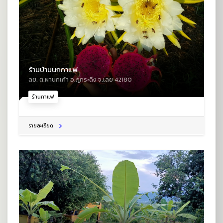
ร้านบ้านนกกาแฟ
ลย. ต.ผานกเค้า อ.ภูกระดึง จ.เลย 42180
ร้านกาแฟ
รายละเอียด