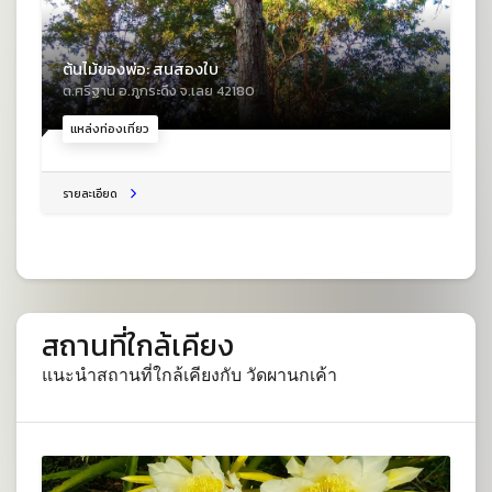
ต้นไม้ของพ่อ: สนสองใบ
ต.ศรีฐาน อ.ภูกระดึง จ.เลย 42180
แหล่งท่องเที่ยว
รายละเอียด
สถานที่ใกล้เคียง
แนะนำสถานที่ใกล้เคียงกับ วัดผานกเค้า