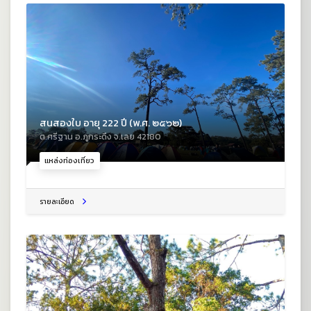
สนสองใบ อายุ 222 ปี (พ.ศ. ๒๕๖๒)
ต.ศรีฐาน อ.ภูกระดึง จ.เลย 42180
แหล่งท่องเที่ยว
รายละเอียด