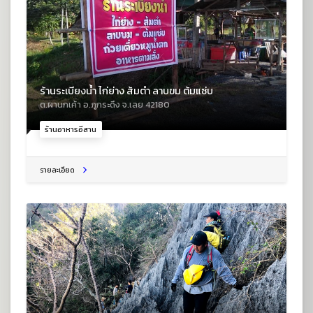
ร้านระเบียงน้ำ ไก่ย่าง ส้มตำ ลาบขม ต้มแซ่บ
ต.ผานกเค้า อ.ภูกระดึง จ.เลย 42180
ร้านอาหารอีสาน
รายละเอียด