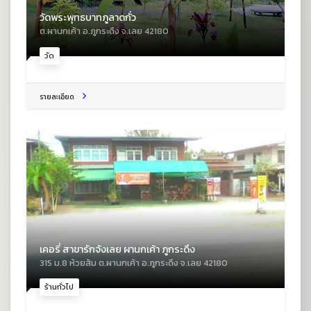
วัดพระพุทธบาทภูลาดกั่ว
ต.ผานกเค้า อ.ภูกระดึง จ.เลย 42180
วัด
รายละเอียด
เคอรี่ สาขารักจังเลย ผานกเค้า ภูกระดึง
315 ม.8 ห้วยส้ม ต.ผานกเค้า อ.ภูกระดึง จ.เลย 42180
ร้านทั่วไป