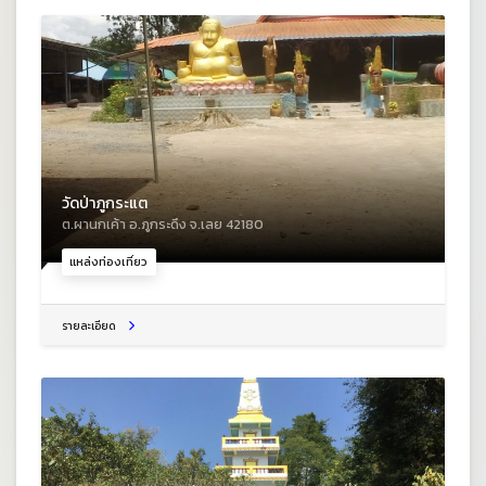
วัดป่าภูกระแต
ต.ผานกเค้า อ.ภูกระดึง จ.เลย 42180
แหล่งท่องเที่ยว
รายละเอียด