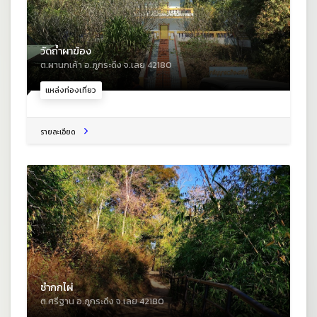
วัดถ้ำผาฆ้อง
ต.ผานกเค้า อ.ภูกระดึง จ.เลย 42180
แหล่งท่องเที่ยว
รายละเอียด
ซำกกไผ่
ต.ศรีฐาน อ.ภูกระดึง จ.เลย 42180