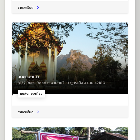
รายละเอียด
วัดผานกเค้า
3137 Rural Road ต.ผานกเค้า อ.ภูกระดึง จ.เลย 42180
แหล่งท่องเที่ยว
รายละเอียด