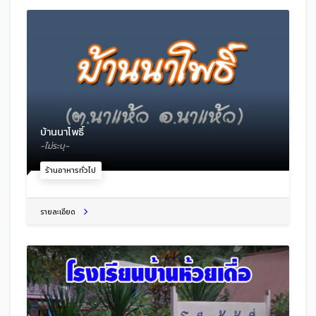
บ้านนาโพธิ์
-ไม่ระบุ-
ร้านอาหารทั่วไป
รายละเอียด