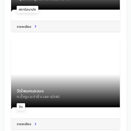
สถานีอนามัย
รายละเอียด
วัดโพนหนองบง
ต.น้ำทูน อ.ท่าลี่ จ.เลย 42140
วัด
รายละเอียด