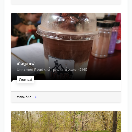
เทิงภูคาเฟ่
Unnamed Road ต.น้ำทูน อ.ท่าลี่ จ.เลย 42140
ร้านกาแฟ
รายละเอียด