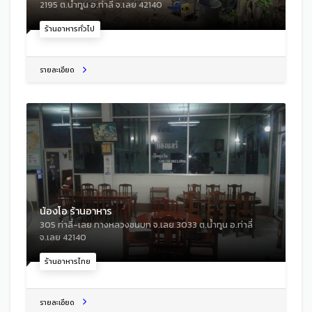
2195 ต.น้ำทูน อ.ท่าลี่ จ.เลย 42140
ร้านอาหารทั่วไป
รายละเอียด
น้องโอ ร้านอาหาร
305 ท่าลี่-เลย ทางหลวงชนบท จ.เลย 3033 ต.น้ำทูน อ.ท่าลี่
จ.เลย 42140
ร้านอาหารไทย
รายละเอียด