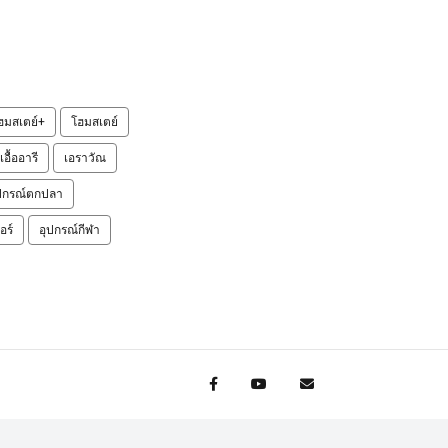
ฮมสเตย์+
โฮมสเตย์
เอื้ออารี
เอราวัณ
ปกรณ์ตกปลา
อร์
อุปกรณ์กีฬา