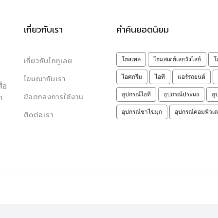
เกี่ยวกับเรา
คำค้นยอดนิยม
เกี่ยวกับโกทูเลย
โฮสเทล
โฮมสเตย์เลยวังไสย์
โ
ไอศกรีม
ไอที
แอร์รถยนต์
โฆษณากับเรา
ื่อ
อุปกรณ์ไอที
อุปกรณ์ประมง
อุ
ข้อตกลงการใช้งาน
า
ด
อุปกรณ์ชาไข่มุก
อุปกรณ์คอมพิวเต
ติดต่อเรา