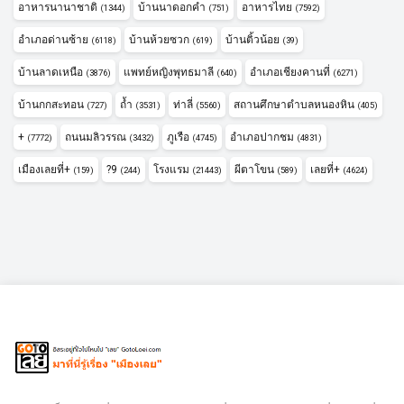
อาหารนานาชาติ
บ้านนาดอกคำ
อาหารไทย
(1344)
(751)
(7592)
อำเภอด่านซ้าย
บ้านห้วยซวก
บ้านติ้วน้อย
(6118)
(619)
(39)
บ้านลาดเหนือ
แพทย์หญิงพุทธมาลี
อำเภอเชียงคานที่
(3876)
(640)
(6271)
บ้านกกสะทอน
ถ้ำ
ท่าลี่
สถานศึกษาตำบลหนองหิน
(727)
(3531)
(5560)
(405)
+
ถนนมลิวรรณ
ภูเรือ
อำเภอปากชม
(7772)
(3432)
(4745)
(4831)
เมืองเลยที่+
?9
โรงแรม
ผีตาโขน
เลยที่+
(159)
(244)
(21443)
(589)
(4624)