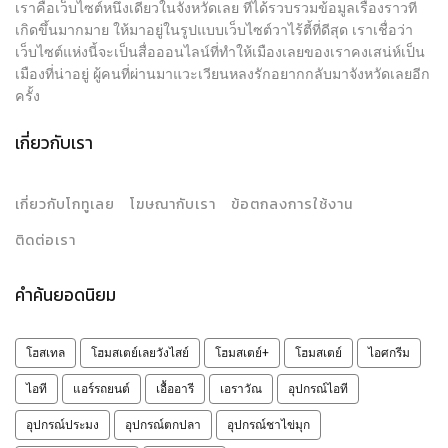
เราคือเว็บไซต์หนึ่งเดียวในจังหวัดเลย ที่ได้รวบรวมข้อมูลเรื่องราวที่
เกิดขึ้นมากมาย ให้มาอยู่ในรูปแบบเว็บไซต์วาไร้ตี้ที่ดีสุด เราเชื่อว่า
เว็บไซต์แห่งนี้จะเป็นสื่อออนไลน์ที่ทำให้เมืองเลยของเราคงเสน่ห์เป็น
เมืองที่น่าอยู่ ผู้คนที่ผ่านมาแวะเวียนหลงรักอยากกลับมาจังหวัดเลยอีก
ครั้ง
เกี่ยวกับเรา
เกี่ยวกับโกทูเลย
โฆษณากับเรา
ข้อตกลงการใช้งาน
ติดต่อเรา
คำค้นยอดนิยม
โฮสเทล
โฮมสเตย์เลยวังไสย์
โฮมสเตย์+
โฮมสเตย์
ไอศกรีม
ไอที
แอร์รถยนต์
เอื้ออารี
เอราวัณ
อุปกรณ์ไอที
อุปกรณ์ประมง
อุปกรณ์ตกปลา
อุปกรณ์ชาไข่มุก