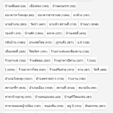
บ้านเพิ่มผล
เมืองท่อง
บ้านดงนกกก
(424)
(1695)
(532)
ธนาคาร+วังสะพุง
ธนาคารสาขาเลย
นาด้วง
(885)
(16394)
(1901)
นายอำเภอ
วัดป่า
นาแห้ว สถานที่
บ้านนา
(2003)
(4497)
(1135)
(20348)
รองเท้า
บ้านพัก
ตลาด
บ้านเลขที่
(979)
(13996)
(2371)
(4932)
กลับบ้าน
ประเทศไทย
ภูกระดึง
ม.6
(13583)
(9721)
(3871)
(1328)
เมืองเลยที่
รีสอร์ท+
ร้านกาแฟและเชียงคาน
(2629)
(1091)
(1254)
ร้านกาแฟ
ร้านตัดผม
ร้านอาหารอีสาน
?
(7262)
(2947)
(2677)
(1062)
)
ร้านอาหารไทย
ร้านเสริมสวย
ลาน
วัดที่
(32318)
(9347)
(1813)
(687)
(6888)
อำเภอวังสะพุง
ตำบลทรายขาว
ว่างงาน
(10611)
(1135)
(1500)
สถาน+ที่+
อำเภอเมือง
สถานที่
สนามบิน
(5926)
(15539)
(31624)
(989)
สาขาบ้านธาตุ
บ้านหนองแคน
บ้านศรีโพนแท่น
(1819)
(433)
(487)
สาขาหนองหญ้าปล้อง
หนองหิน
หมู่ 3
ทันตกรรม
(1347)
(3769)
(1514)
(3097)