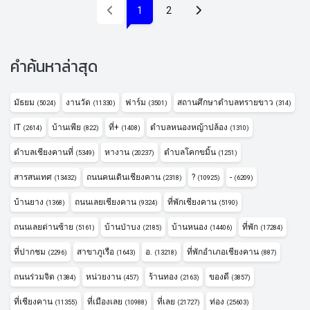
(current)
1
2
คำค้นหาล่าสุด
มัธยม
งานวัด
ฟาร์ม
สถานศึกษาตำบลทรายขาว
(5024)
(11330)
(3501)
(314)
IT
บ้านเพีย
ที่+
ตำบลหนองหญ้าปล้อง
(2614)
(822)
(1408)
(1310)
ตำบลเชียงคานที่
หางาน
ตำบลโคกขมิ้น
(5349)
(20237)
(1251)
สารสนเทศ
ถนนคนเดินเชียงคาน
?
-
(13432)
(2318)
(10925)
(6209)
บ้านยาง
ถนนเลยเชียงคาน
ที่พักเชียงคาน
(1368)
(9324)
(5190)
ถนนเลยด่านซ้าย
บ้านป่าบง
บ้านหนอง
ที่พัก
(5161)
(2185)
(14406)
(17284)
ที่ปากชม
สาขาภูเรือ
อ.
ที่พักอำเภอเชียงคาน
(2296)
(1643)
(13218)
(887)
ถนนร่วมจิต
หน่วยงาน
ร้านทอง
ของดี
(1384)
(457)
(2163)
(3857)
ที่เชียงคาน
ที่เมืองเลย
ที่เลย
ท่อง
(11355)
(10988)
(21727)
(25603)