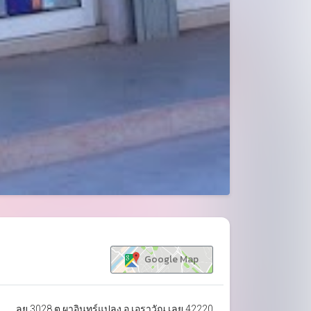
ขยาย
Google Map
ลย.3028 ต.ผาอินทร์แปลง อ.เอราวัณ เลย 42220