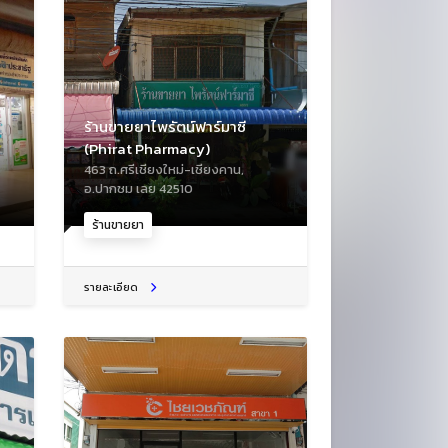
ร้านขายยาไพรัตน์ฟาร์มาซี
(Phirat Pharmacy)
463 ถ.ศรีเชียงใหม่-เชียงคาน,
อ.ปากชม เลย 42510
ร้านขายยา
รายละเอียด