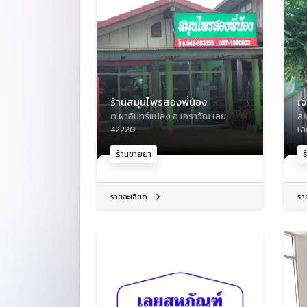
ร้านสมุนไพรสองพี่น้อง
เจ
ต.ผาอินทร์แปลง อ.เอราวัณ เลย
ลย
42220
เล
ร้านขายยา
ร
รายละเอียด
รา