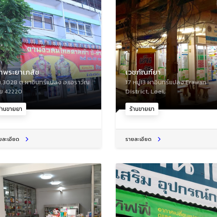
้าพระยาเภสัช
เวชภัณฑ์ยา
.3028 ต.ผาอินทร์แปลง อ.เอราวัณ
17 หมู่13 ผาอินทร์แปลง Erawan
ย 42220
District, Loei,
้านขายยา
ร้านขายยา
ยละเอียด
รายละเอียด