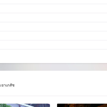
ระยาเภสัช