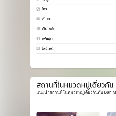
โทร:
อีเมล:
เว็บไซต์:
เฟซบุ๊ก:
ไลน์ไอดี:
สถานที่ในหมวดหมู่เดี่ยวกัน
แนะนำสถานที่ในหมวดหมู่เดี่ยวกันกับ Ban 