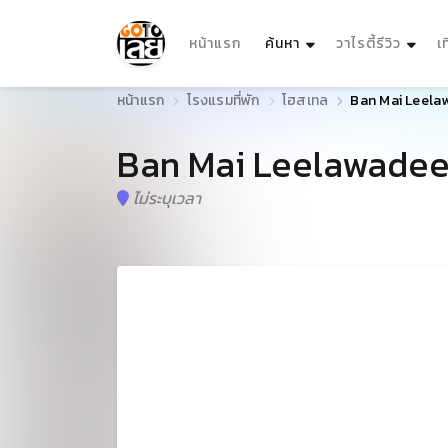
(current)
หน้าแรก
ค้นหา
วาไรตี้รีวิว
เ
หน้าแรก
โรงแรมที่พัก
โฮสเทล
Ban Mai Leela
Ban Mai Leelawade
ไม่ระบุเวลา