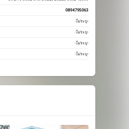
0894795063
-ไม่ระบุ-
-ไม่ระบุ-
-ไม่ระบุ-
-ไม่ระบุ-