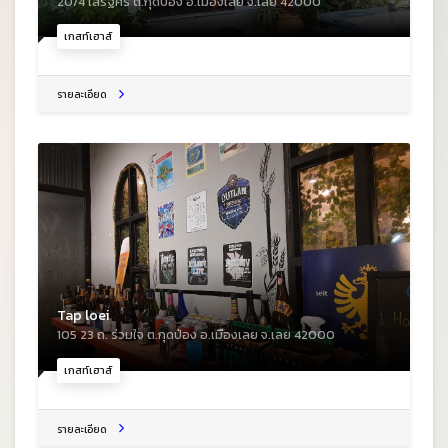
20/4 เสริฐศรี ต.กุดป่อง อ.เมืองเลย จ.เลย 42000
เกสท์เฮาส์
รายละเอียด
Tap loei
105 23 ถ. ร่วมใจ ต.กุดป่อง อ.เมืองเลย จ.เลย 42000
เกสท์เฮาส์
รายละเอียด