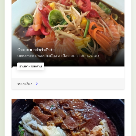
ร้านเลยมายำตำนัวส์
Unnamed Road ต.เมือง อ.เมืองเลย จ.เลย 42000
ร้านอาหารอีสาน
รายละเอียด