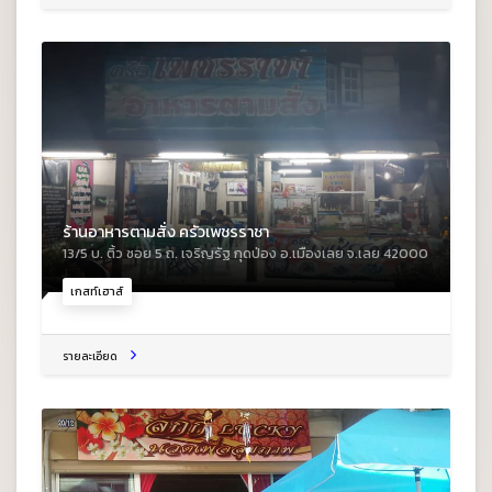
ร้านอาหารตามสั่ง ครัวเพชรราชา
13/5 บ. ติ้ว ซอย 5 ถ. เจริญรัฐ กุดป่อง อ.เมืองเลย จ.เลย 42000
เกสท์เฮาส์
รายละเอียด