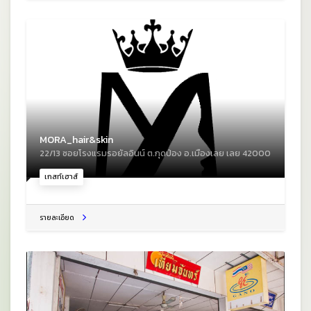
MORA_hair&skin
22/13 ซอยโรงแรมรอยัลอินน์ ต.กุดป่อง อ.เมืองเลย เลย 42000
เกสท์เฮาส์
รายละเอียด