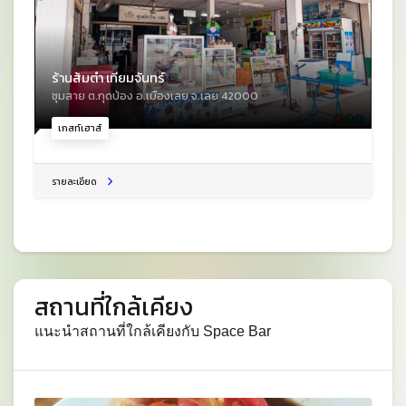
ร้านส้มตำ เทียมจันทร์
ชุมสาย ต.กุดป่อง อ.เมืองเลย จ.เลย 42000
เกสท์เฮาส์
รายละเอียด
สถานที่ใกล้เคียง
แนะนำสถานที่ใกล้เคียงกับ Space Bar