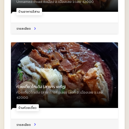
Unnamed Road ต.เมือง อ.เมืองเลย จ.เลย 42000
ร้านอาหารอีสาน
รายละเอียด
ก๋วยเตี๋ยวโกเด้ง (สาขาราชภัฏ)
ก๋วยเตี๋ยวโกเด้ง (สาขาราชภัฏเลย) เลขที่ อ.เมืองเลย จ.เลย
42000
ร้านก๋วยเตี๋ยว
รายละเอียด