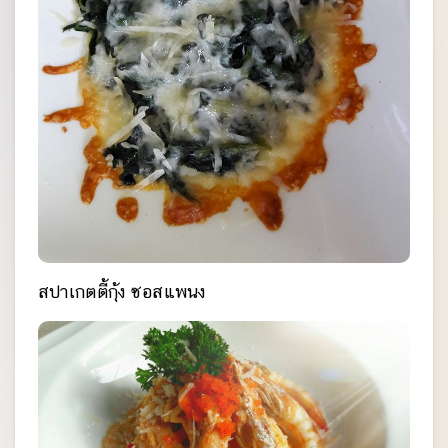
สปาเกตตี้กุ้ง ซอสแพนง