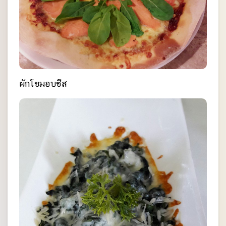
ผักโขมอบชีส