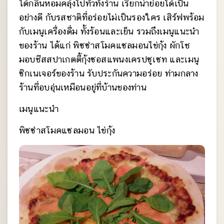
ได้กลิ่นหอมคลุ้งไปทั่วทั้งร้าน เรียกน้ำย่อยได้เป็น
อย่างดี กับรสชาติที่อร่อยไม่เป็นรองใคร เสิร์ฟพร้อม
กับเมนูเครื่องดื่ม ทั้งร้อนและเย็น รวมถึงเมนูแนะนำ
ของร้าน ได้แก่ พิซซ่าสโมคแซลมอนไข่กุ้ง ผักโช
มอบชีสสปาเกตตี้กุ้งซอสแพนงเครปซูเซท และเมนู
ซิกเนเจอร์ของร้าน รับประกันความอร่อย ท่ามกลาง
ร้านที่อบอุ่นเหมือนอยู่ที่บ้านของท่าน
เมนูแนะนำ
พิซซ่าสโมคแซลมอน ไข่กุ้ง