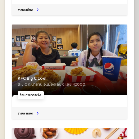
รายละเอียด
KFC Big C Loei
Big C ต.นาอาน อ.เมืองเลย จ.เลย 42000
ร้านอาหารฝรั่ง
รายละเอียด