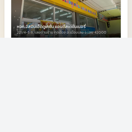
หจก.จัสมินเอ็ดดูเคชั่น แอนด์สเตชั่นเนอรี่
221/4-5 ถ. เลยด่านซ้าย กุดป่อง อ.เมืองเลย จ.เลย 42000
ร้านทั่วไป
รายละเอียด
สวนผักออร์แกนิคปอปลา
Unnamed Road ต.เมือง อ.เมืองเลย จ.เลย 42000