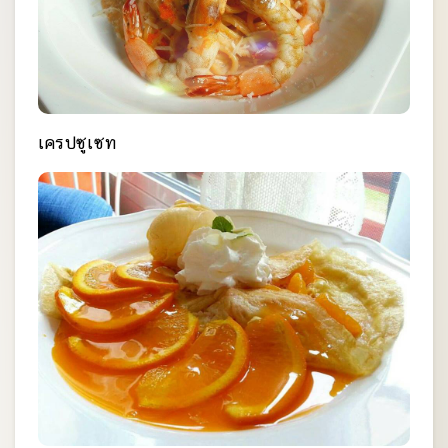
เครปซูเซท