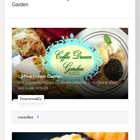
Garden
Coffee Dream Garden
378 บ.น้อยสนามบิน ถ.เลียบคลองชลประทาน ต.เมือง อ.เมือง
เลย จ.เลย 42000
ร้านอาหารฝรั่ง
รายละเอียด