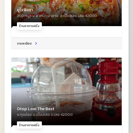
ยูโรพิซซ่า
250​ หมู่4​ บ.ฟากนา นาอาน, อ.เมืองเลย เลย 42000
ร้านอาหารฝรั่ง
รายละเอียด
Otop Loei The Best
ต.กุดป่อง อ.เมืองเลย จ.เลย 42000
ร้านอาหารฝรั่ง