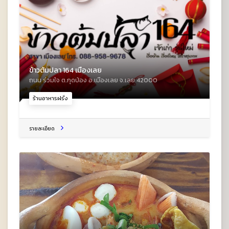
ข้าวต้มปลา 164 เมืองเลย
ถนน ร่วมใจ ต.กุดป่อง อ.เมืองเลย จ.เลย 42000
ร้านอาหารฝรั่ง
รายละเอียด