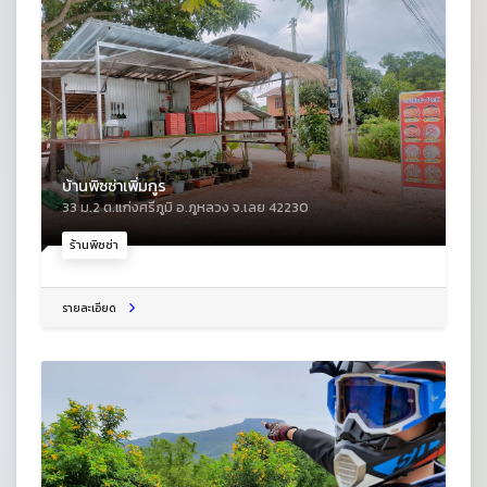
บ้านพิซซ่าเพิ่มกูร
33 ม.2 ต.แก่งศรีภูมิ อ.ภูหลวง จ.เลย 42230
ร้านพิซซ่า
รายละเอียด