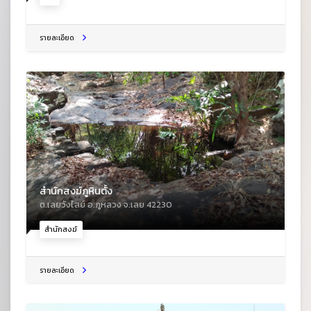
รายละเอียด
สำนักสงฆ์ภูหินตั้ง
ต.เลยวังไสย์ อ.ภูหลวง จ.เลย 42230
สำนักสงฆ์
รายละเอียด