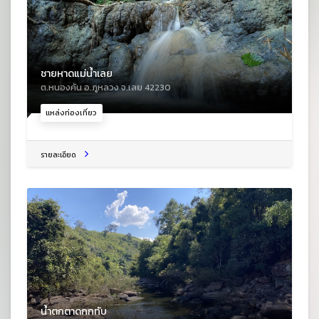
ชายหาดแม่น้ำเลย
ต.หนองคัน อ.ภูหลวง จ.เลย 42230
แหล่งท่องเที่ยว
รายละเอียด
น้ำตกตาดกกทับ