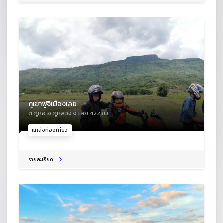
ภูเขาฟูจิเมืองเลย
ต.ภูหอ อ.ภูหลวง จ.เลย 42230
แหล่งท่องเที่ยว
รายละเอียด