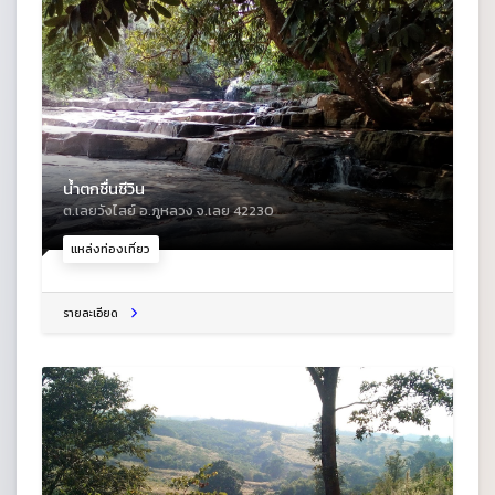
น้ำตกชื่นชีวิน
ต.เลยวังไสย์ อ.ภูหลวง จ.เลย 42230
แหล่งท่องเที่ยว
รายละเอียด