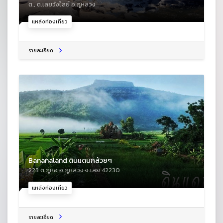
ต., ต.เลยวังไสย์ อ.ภูหลวง
แหล่งท่องเที่ยว
รายละเอียด
Bananaland ดินแดนกล้วยๆ
223 ต.ภูหอ อ.ภูหลวง จ.เลย 42230
แหล่งท่องเที่ยว
รายละเอียด