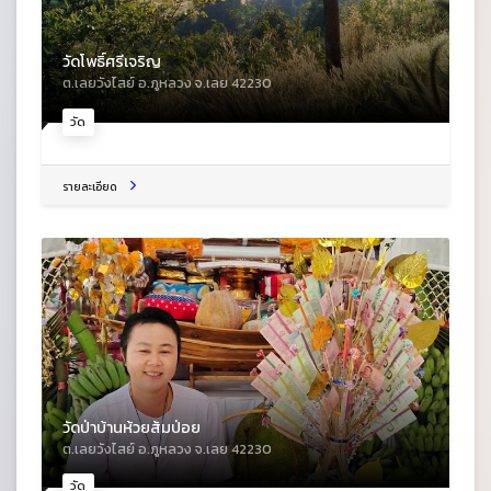
วัดโพธิ์ศรีเจริญ
ต.เลยวังไสย์ อ.ภูหลวง จ.เลย 42230
วัด
รายละเอียด
วัดป่าบ้านห้วยส้มป่อย
ต.เลยวังไสย์ อ.ภูหลวง จ.เลย 42230
วัด