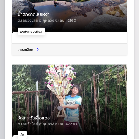
น้ำตกตาดเลยหง่า
ต.เลยวังไสย์ อ.ภูหลวง จ.เลย 42160
แหล่งท่องเที่ยว
รายละเอียด
วัดเกาะวังเสื้อแดง
ต.เลยวังไสย์ อ.ภูหลวง จ.เลย 42230
วัด