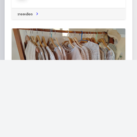
รายละเอียด
กลุ่มวิสาหกิจชุมชนออมทรัพย์เกษตรยั่งยืนบ้านศรีเจริญ
ต.เลยวังไสย์ อ.ภูหลวง จ.เลย 42230
พิพิธภัณฑ์
รายละเอียด