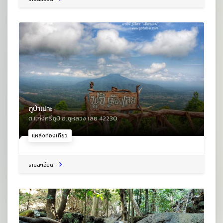
ภูป่าเปาะ
ต.แก่งศรีภูมิ อ.ภูหลวง เลย 42230
แหล่งท่องเที่ยว
รายละเอียด