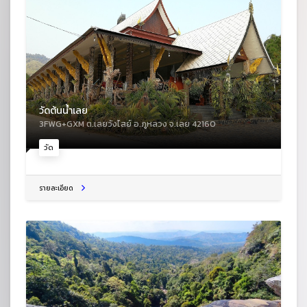
วัดต้นน้ำเลย
3FWG+GXM ต.เลยวังไสย์ อ.ภูหลวง จ.เลย 42160
วัด
รายละเอียด